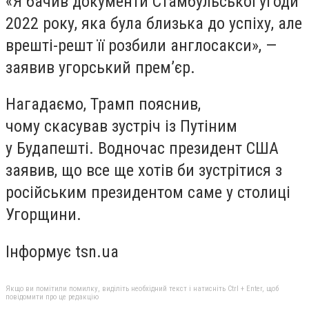
«Я бачив документи Стамбульської угоди
2022 року, яка була близька до успіху, але
врешті-решт її розбили англосакси», —
заявив угорський прем’єр.
Нагадаємо, Трамп пояснив,
чому скасував зустріч із Путіним
у Будапешті. Водночас президент США
заявив, що все ще хотів би зустрітися з
російським президентом саме у столиці
Угорщини.
Інформує tsn.ua
Якщо ви помітили помилку, виділіть необхідний текст і натисніть Ctrl + Enter, щоб
повідомити про це редакцію