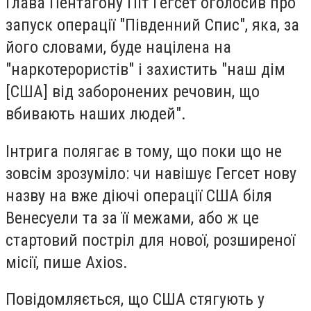
Глава Пентагону Піт Гегсет оголосив про
запуск операції "Південний Спис", яка, за
його словами, буде націлена на
"наркотерористів" і захистить "наш дім
[США] від заборонених речовин, що
вбивають наших людей".
Інтрига полягає в тому, що поки що не
зовсім зрозуміло: чи навішує Гегсет нову
назву на вже діючі операції США біля
Венесуели та за її межами, або ж це
стартовий постріл для нової, розширеної
місії, пише Axios.
Повідомляється, що США стягують у