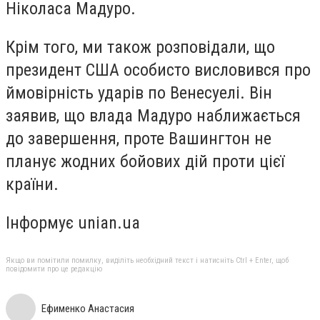
Ніколаса Мадуро.
Крім того, ми також розповідали, що
президент США особисто висловився про
ймовірність ударів по Венесуелі. Він
заявив, що влада Мадуро наближається
до завершення, проте Вашингтон не
планує жодних бойових дій проти цієї
країни.
Інформує unian.ua
Якщо ви помітили помилку, виділіть необхідний текст і натисніть Ctrl + Enter, щоб
повідомити про це редакцію
Ефименко Анастасия