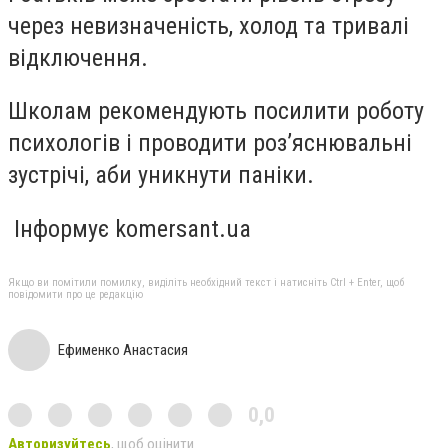
через невизначеність, холод та тривалі
відключення.
Школам рекомендують посилити роботу
психологів і проводити роз’яснювальні
зустрічі, аби уникнути паніки.
Інформує komersant.ua
Якщо ви помітили помилку, виділіть необхідний текст і натисніть Ctrl + Enter, щоб
повідомити про це редакцію
Ефименко Анастасия
0,0
Авторизуйтесь
, щоб оцінити