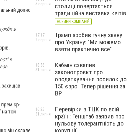
5 серпня
столиці повертається
іальний допис
традиційна виставка квітів
НОВИНИ КОМПАНІЙ
лужби в
Трамп зробив гучну заяву
17:17
2 серпня
про Україну: "Ми можемо
орів.
взяти практично все"
ості в
Кабмін схвалив
18:56
ував
31 липня
законопроєкт про
оподаткування посилок до
а захищав
150 євро. Тепер рішення за
ВР
 прем'єр-
Перевірки в ТЦК по всій
16:23
 на той
31 липня
країні: Генштаб заявив про
нульову толерантність до
корупції
кщо він складе