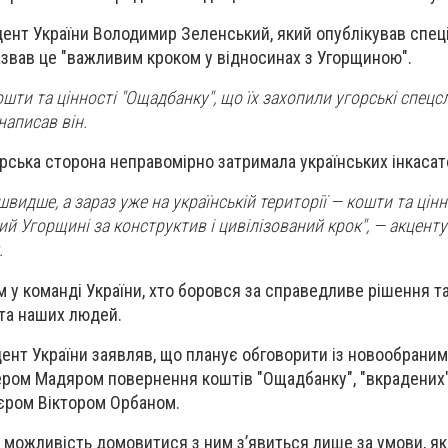
ент України Володимир Зеленський, який опублікував спец
назвав це "важливим кроком у відносинах з Угорщиною".
шти та цінності "Ощадбанку", що їх захопили угорські спецс
написав він.
орська сторона неправомірно затримала українських інкасат
идше, а зараз уже на українській території — кошти та цінн
ий Угорщині за конструктив і цивілізований крок", — акцент
.
м у команді України, хто боровся за справедливе рішення т
та наших людей.
идент України заявляв, що планує обговорити із новообраним
ером Мадяром повернення коштів "Ощадбанку", "вкрадених"
єром Віктором Орбаном.
о можливість домовитися з ним з’явиться лише за умови, я