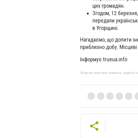
цих громадян.
Згодом, 12 березня,
передали українськ
в Угорщині.
Нагадаємо, що допити ін
приблизно добу. Місцеві
Інформує trueua.info
Якщо ви помітили помилку, виділіть нео