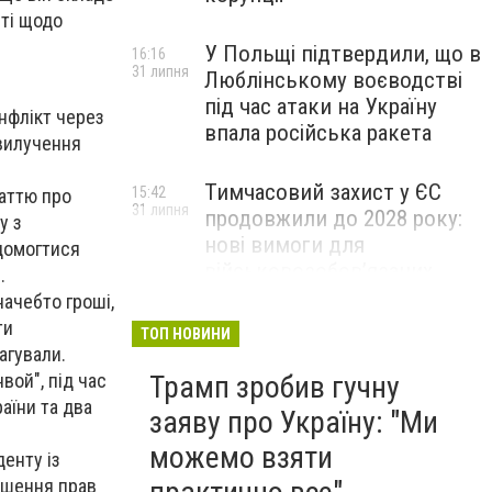
сті щодо
У Польщі підтвердили, що в
16:16
31 липня
Люблінському воєводстві
під час атаки на Україну
нфлікт через
впала російська ракета
 вилучення
Тимчасовий захист у ЄС
15:42
таттю про
31 липня
продовжили до 2028 року:
у з
нові вимоги для
 домогтися
військовозобов’язаних
.
українців
начебто гроші,
ти
ТОП НОВИНИ
агували.
Трамп зробив гучну
вой", під час
аїни та два
заяву про Україну: "Ми
можемо взяти
денту із
ушення прав