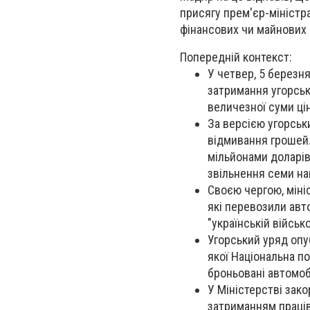
присягу прем'єр-міністр
фінансових чи майнових
Попередній контекст:
У четвер, 5 березн
затримання угорськ
величезної суми ці
За версією угорськи
відмивання грошей.
мільйонами доларів
звільнення семи на
Своєю чергою, міні
які перевозили авт
"українській військ
Угорський уряд опуб
якої Національна по
броньовані автомобі
У Міністерстві зако
затриманням праців