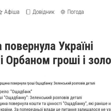
Афіша
Довідник
Погода
 повернула Україні
і Орбаном гроші і зол
рщина повернула гроші Ощадбанку: Зеленський розповів деталі
рело: "Ощадбанк"
і "Ощадбанку": Зеленський розповів деталі
щина повернула кошти та цінності "Ощадбанку", які раніше 
 країни. За попередньої влади це питання залишалося не у