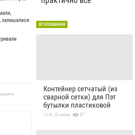
практично все"
мали,
и, залишалися
ОГОЛОШЕННЯ
 тривали
Контейнер сетчатый (из
 оцінити
сварной сетки) для Пэт
бутылки пластиковой
87
12:41, 26 липня