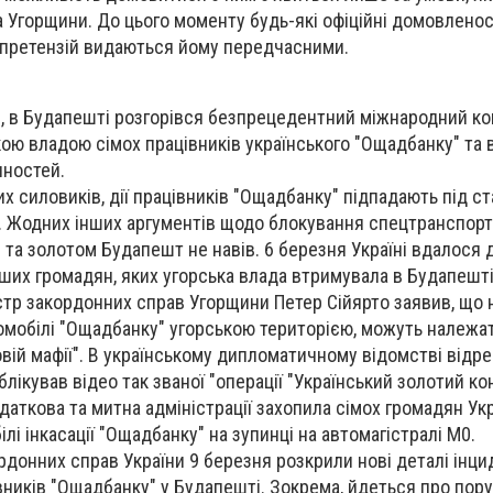
а Угорщини. До цього моменту будь-які офіційні домовлено
 претензій видаються йому передчасними.
я, в Будапешті розгорівся безпрецедентний міжнародний ко
ою владою сімох працівників українського "Ощадбанку" та
нностей.
х силовиків, дії працівників "Ощадбанку" підпадають під с
 Жодних інших аргументів щодо блокування спецтранспорт
 та золотом Будапешт не навів. 6 березня Україні вдалося
ших громадян, яких угорська влада втримувала в Будапешті
стр закордонних справ Угорщини Петер Сійярто заявив, що 
омобілі "Ощадбанку" угорською територією, можуть належа
овій мафії". В українському дипломатичному відомстві відре
лікував відео так званої "операції "Український золотий кон
даткова та митна адміністрації захопила сімох громадян Укр
лі інкасації "Ощадбанку" на зупинці на автомагістралі М0.
рдонних справ України 9 березня розкрили нові деталі інци
ників "Ощадбанку" у Будапешті. Зокрема, йдеться про пор