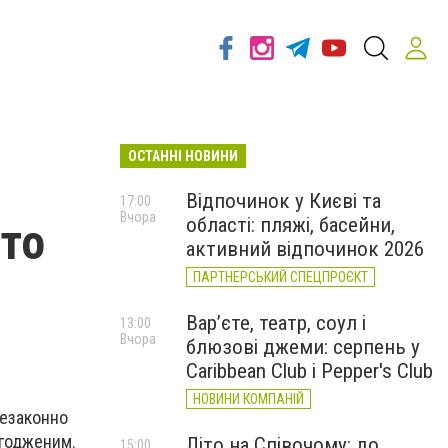
ОСТАННІ НОВИНИ
Відпочинок у Києві та
17:00
Вчора
області: пляжі, басейни,
ото
активний відпочинок 2026
ПАРТНЕРСЬКИЙ СПЕЦПРОЄКТ
Вар’єте, театр, соул і
13:00
Вчора
блюзові джеми: серпень у
Caribbean Club і Pepper's Club
НОВИНИ КОМПАНІЙ
незаконно
згодженим.
Літо на Співочому: до
15:00