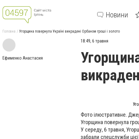
Новини
Головна
Угорщина повернула Україні викрадені Орбаном гроші і золото
18:49, 6 травня
Угорщина
Ефименко Анастасия
викраден
Уго
Фото ілюстративне. Дже
Угорщина повернула грош
У середу, 6 травня, Угор
забрали спецслужби цієї