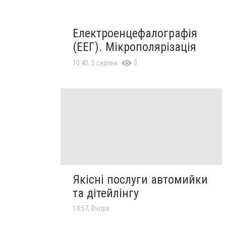
Електроенцефалографія
(ЕЕГ). Мікрополярізація
3
10:40, 5 серпня
Якісні послуги автомийки
та дітейлінгу
14:57, Вчора