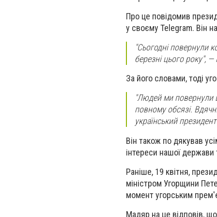
Про це повідомив презид
у своєму Telegram. Він 
"Сьогодні повернули ко
березні цього року", — 
За його словами, тоді уг
"Людей ми повернули шв
повному обсязі. Вдячн
український президент
Він також по дякував усі
інтереси нашої держави 
Раніше, 19 квітня, през
міністром Угорщини Пет
момент угорським прем'
Мадяр на це відповів, щ