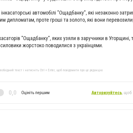
 інкасаторські автомобілі "Ощадбанку", які незаконно затри
им дипломатам, проте гроші та золото, які вони перевозил
касаторів "Ощадбанку", яких узяли в заручники в Угорщині,
 силовики жорстоко поводилися з українцями.
бхідний текст і натисніть Ctrl + Enter, щоб повідомити про це редакцію
0,0
Оцініть першим
Авторизуйтесь
, щоб