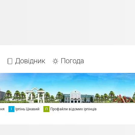
Довідник
Погода
еня
І
Ірпінь Цікавий
П
Профайли відомих ірпінців