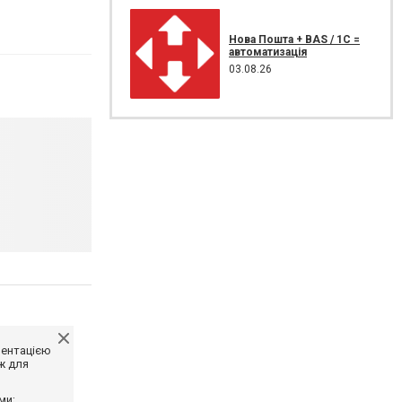
Нова Пошта + BAS / 1C =
автоматизація
03.08.26
ментацією
ж для
ми;