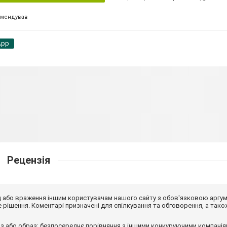
омендував
App
Рецензія
від або враження іншим користувачам нашого сайту з обов'язковою аргу
рішення. Коментарі призначені для спілкування та обговорення, а тако
з або образ; безпосереднє порівняння з іншими конкуруючими компанія