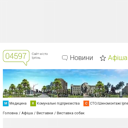
Новини
Афіша
М
Медицина
К
Комунальні підприємства
С
СТО/Шиномонтажі Ірп
Головна
Афіша
Виставки
Виставка собак