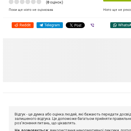
(
0
оцінок)
Ніхто ще не рек
Поки ще ніхто не оцінював
Reddit
Telegram
Viber
Whats
Відгук - це думка або оцінка людей, які бажають передати дос
залишеного відгука. Це допоможе багатьом прийняти правильне 
роз'яснення питань, що цікавлять.
Не дозволяється:
використання ненормативної лексики, погро