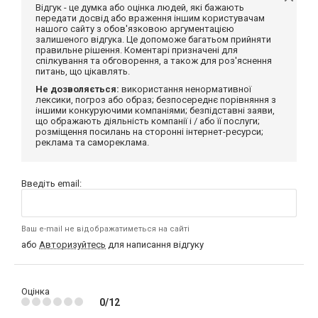
Відгук - це думка або оцінка людей, які бажають
передати досвід або враження іншим користувачам
нашого сайту з обов'язковою аргументацією
залишеного відгука. Це допоможе багатьом прийняти
правильне рішення. Коментарі призначені для
спілкування та обговорення, а також для роз'яснення
питань, що цікавлять.
Не дозволяється:
використання ненормативної
лексики, погроз або образ; безпосереднє порівняння з
іншими конкуруючими компаніями; безпідставні заяви,
що ображають діяльність компанії і / або її послуги;
розміщення посилань на сторонні інтернет-ресурси;
реклама та самореклама.
Введіть email:
Ваш e-mail не відображатиметься на сайті
або
Авторизуйтесь
для написання відгуку
Оцінка
0/12