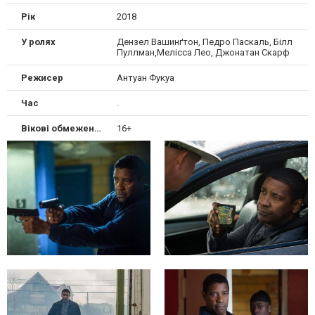
Рік
2018
У ролях
Дензел Вашинґтон, Педро Паскаль, Білл
Пуллман,Мелісса Лео, Джонатан Скарф
Режисер
Антуан Фукуа
Час
.
Вікові обмеження
16+