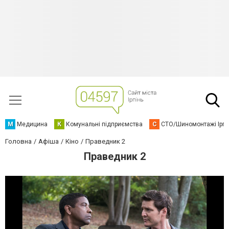
М
Медицина
К
Комунальні підприємства
С
СТО/Шиномонтажі Ірп
Головна
Афіша
Кіно
Праведник 2
Праведник 2