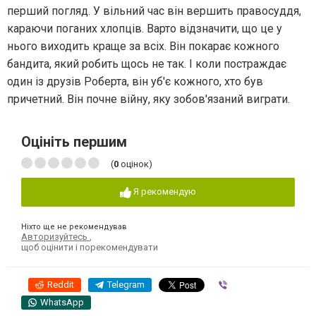
перший погляд. У вільний час він вершить правосуддя,
караючи поганих хлопців. Варто відзначити, що це у
нього виходить краще за всіх. Він покарає кожного
бандита, який робить щось не так. І коли постраждає
один із друзів Роберта, він уб'є кожного, хто був
причетний. Він почне війну, яку зобов'язаний виграти.
Оцініть першим
(
0
оцінок)
Я рекомендую
Ніхто ще не рекомендував
Авторизуйтесь
,
щоб оцінити і порекомендувати
Reddit
Telegram
Viber
WhatsApp