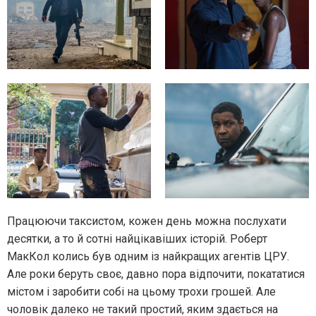
Працюючи таксистом, кожен день можна послухати
десятки, а то й сотні найцікавіших історій. Роберт
МакКол колись був одним із найкращих агентів ЦРУ.
Але роки беруть своє, давно пора відпочити, покататися
містом і заробити собі на цьому трохи грошей. Але
чоловік далеко не такий простий, яким здається на