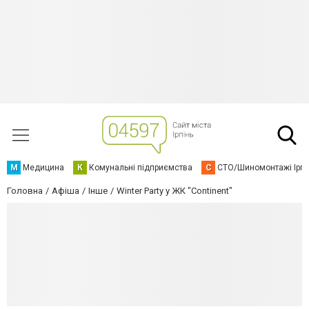
М
Медицина
К
Комунальні підприємства
С
СТО/Шиномонтажі Ірп
Головна
Афіша
Інше
Winter Party у ЖК "Continent"