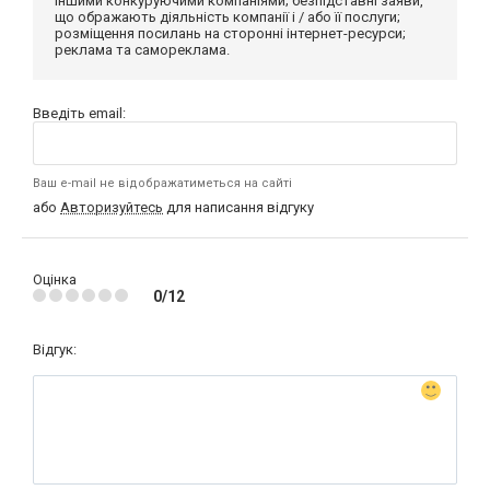
іншими конкуруючими компаніями; безпідставні заяви,
що ображають діяльність компанії і / або її послуги;
розміщення посилань на сторонні інтернет-ресурси;
реклама та самореклама.
Введіть email:
Ваш e-mail не відображатиметься на сайті
або
Авторизуйтесь
для написання відгуку
Оцінка
0/12
Відгук: