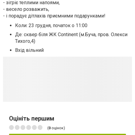
- зігріє теплими напоями,
- весело розважить,
- і порадує дітлахів приємними подарунками!
Коли: 23 грудня, початок о 11:00
Де: сквер біля ЖК Continent (м.Буча, пров. Олекси
Тихого,4)
Вхід вільний
Оцініть першим
(
0
оцінок)