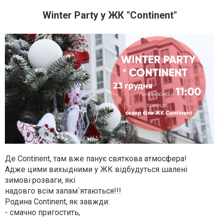
Winter Party у ЖК "Continent"
Де Continent, там вже панує святкова атмосфера!
Адже цими вихыдними у ЖК відбудуться шалені
зимові розваги, які
надовго всім запам`ятаються!!!
Родина Continent, як завжди:
- смачно пригостить,