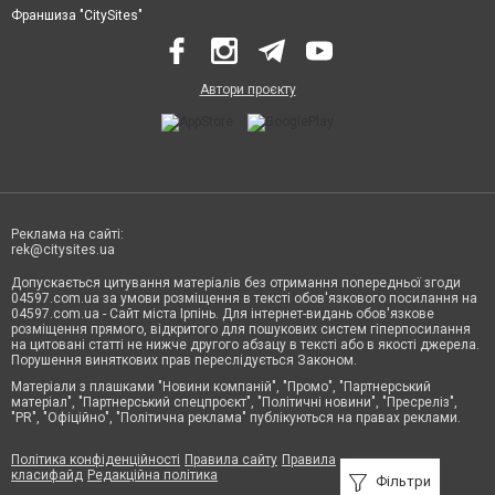
Франшиза "CitySites"
Автори проєкту
Реклама на сайті:
rek@citysites.ua
Допускається цитування матеріалів без отримання попередньої згоди
04597.com.ua за умови розміщення в тексті обов'язкового посилання на
04597.com.ua - Сайт міста Ірпінь. Для інтернет-видань обов'язкове
розміщення прямого, відкритого для пошукових систем гіперпосилання
на цитовані статті не нижче другого абзацу в тексті або в якості джерела.
Порушення виняткових прав переслідується Законом.
Матеріали з плашками "Новини компаній", "Промо", "Партнерський
матеріал", "Партнерський спецпроєкт", "Політичні новини", "Пресреліз",
"PR", "Офіційно", "Політична реклама" публікуються на правах реклами.
Політика конфіденційності
Правила сайту
Правила
класифайд
Редакційна політика
Фільтри