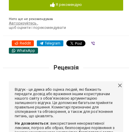
Я рекомендую
Ніхто ще не рекомендував
Авторизуйтесь
,
щоб оцінити і порекомендувати
Reddit
Telegram
Viber
WhatsApp
Рецензія
Відгук - це думка або оцінка людей, які бажають
передати досвід або враження іншим користувачам
нашого сайту з обов'язковою аргументацією
залишеного відгука. Це допоможе багатьом прийняти
правильне рішення. Коментарі призначені для
спілкування та обговорення, а також для роз'яснення
питань, що цікавлять.
Не дозволяється:
використання ненормативної
лексики, погроз або образ; безпосереднє порівняння з