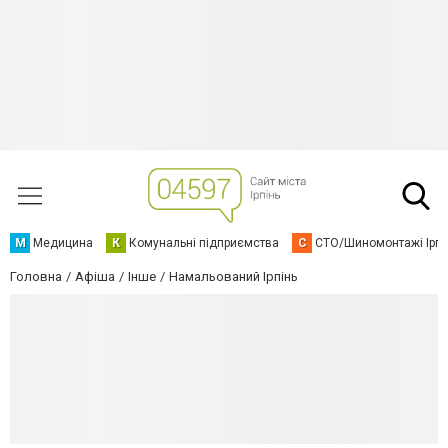
М
Медицина
К
Комунальні підприємства
С
СТО/Шиномонтажі Ірп
Головна
Афіша
Інше
Намальований Ірпінь