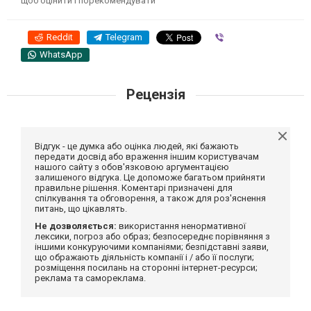
щоб оцінити і порекомендувати
Reddit
Telegram
Viber
WhatsApp
Рецензія
Відгук - це думка або оцінка людей, які бажають
передати досвід або враження іншим користувачам
нашого сайту з обов'язковою аргументацією
залишеного відгука. Це допоможе багатьом прийняти
правильне рішення. Коментарі призначені для
спілкування та обговорення, а також для роз'яснення
питань, що цікавлять.
Не дозволяється:
використання ненормативної
лексики, погроз або образ; безпосереднє порівняння з
іншими конкуруючими компаніями; безпідставні заяви,
що ображають діяльність компанії і / або її послуги;
розміщення посилань на сторонні інтернет-ресурси;
реклама та самореклама.