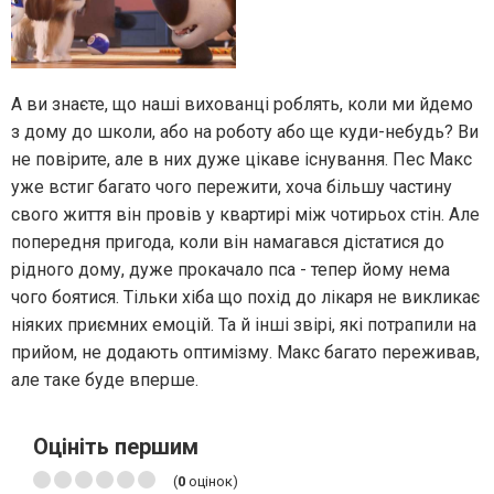
А ви знаєте, що наші вихованці роблять, коли ми йдемо
з дому до школи, або на роботу або ще куди-небудь? Ви
не повірите, але в них дуже цікаве існування. Пес Макс
уже встиг багато чого пережити, хоча більшу частину
свого життя він провів у квартирі між чотирьох стін. Але
попередня пригода, коли він намагався дістатися до
рідного дому, дуже прокачало пса - тепер йому нема
чого боятися. Тільки хіба що похід до лікаря не викликає
ніяких приємних емоцій. Та й інші звірі, які потрапили на
прийом, не додають оптимізму. Макс багато переживав,
але таке буде вперше.
Оцініть першим
(
0
оцінок)