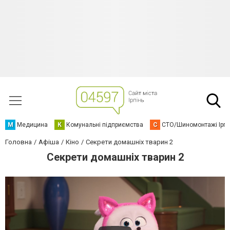
М
Медицина
К
Комунальні підприємства
С
СТО/Шиномонтажі Ірп
Головна
Афіша
Кіно
Секрети домашніх тварин 2
Секрети домашніх тварин 2