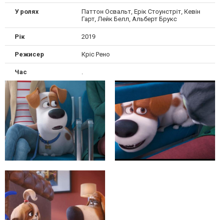
У ролях
Паттон Освальт, Ерік Стоунстріт, Кевін
Гарт, Лейк Белл, Альберт Брукс
Рік
2019
Режисер
Кріс Рено
Час
.