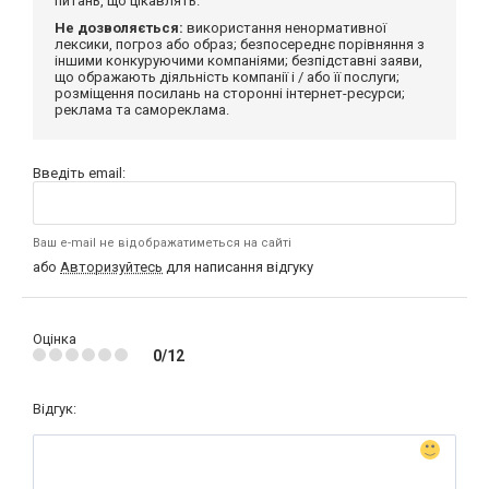
питань, що цікавлять.
Не дозволяється:
використання ненормативної
лексики, погроз або образ; безпосереднє порівняння з
іншими конкуруючими компаніями; безпідставні заяви,
що ображають діяльність компанії і / або її послуги;
розміщення посилань на сторонні інтернет-ресурси;
реклама та самореклама.
Введіть email:
Ваш e-mail не відображатиметься на сайті
або
Авторизуйтесь
для написання відгуку
Оцінка
0/12
Відгук: