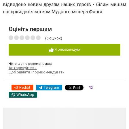
відведено новим друзям наших героїв - білим мишам
під пріводительством Мудрого містера Фэнга.
Оцініть першим
(
0
оцінок)
Я рекомендую
Ніхто ще не рекомендував
Авторизуйтесь
,
щоб оцінити і порекомендувати
Reddit
Telegram
Viber
WhatsApp