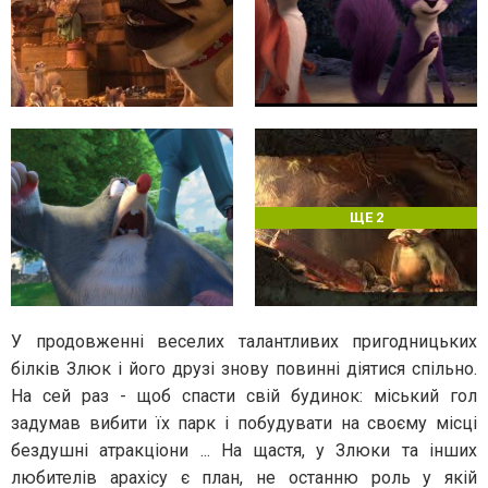
ЩЕ 2
У продовженні веселих талантливих пригодницьких
білків Злюк і його друзі знову повинні діятися спільно.
На сей раз - щоб спасти свій будинок: міський гол
задумав вибити їх парк і побудувати на своєму місці
бездушні атракціони ... На щастя, у Злюки та інших
любителів арахісу є план, не останню роль у якій