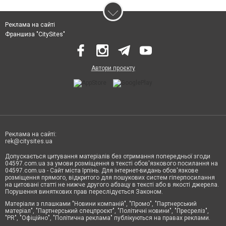
Реклама на сайті
Франшиза "CitySites"
Автори проєкту
Реклама на сайті:
rek@citysites.ua
Допускається цитування матеріалів без отримання попередньої згоди
04597.com.ua за умови розміщення в тексті обов'язкового посилання на
04597.com.ua - Сайт міста Ірпінь. Для інтернет-видань обов'язкове
розміщення прямого, відкритого для пошукових систем гіперпосилання
на цитовані статті не нижче другого абзацу в тексті або в якості джерела.
Порушення виняткових прав переслідується Законом.
Матеріали з плашками "Новини компаній", "Промо", "Партнерський
матеріал", "Партнерський спецпроєкт", "Політичні новини", "Пресреліз",
"PR", "Офіційно", "Політична реклама" публікуються на правах реклами.