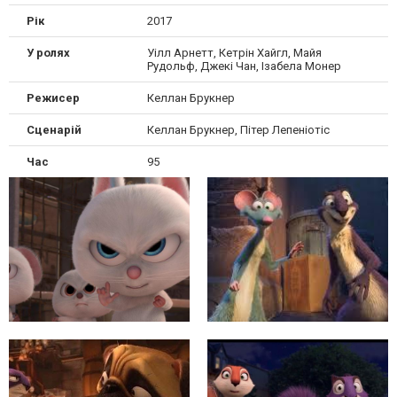
Рік
2017
У ролях
Уілл Арнетт, Кетрін Хайгл, Майя
Рудольф, Джекі Чан, Ізабела Монер
Режисер
Келлан Брукнер
Сценарій
Келлан Брукнер, Пітер Лепеніотіс
Час
95