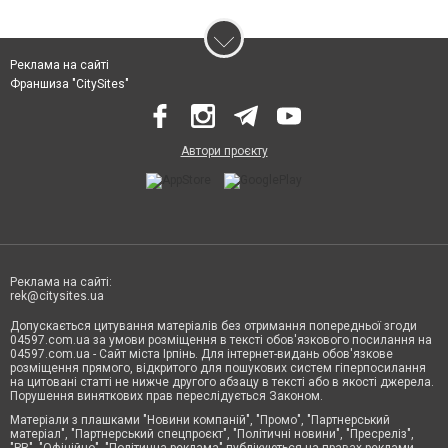
Реклама на сайті
Франшиза "CitySites"
Автори проєкту
Реклама на сайті:
rek@citysites.ua
Допускається цитування матеріалів без отримання попередньої згоди
04597.com.ua за умови розміщення в тексті обов'язкового посилання на
04597.com.ua - Сайт міста Ірпінь. Для інтернет-видань обов'язкове
розміщення прямого, відкритого для пошукових систем гіперпосилання
на цитовані статті не нижче другого абзацу в тексті або в якості джерела.
Порушення виняткових прав переслідується Законом.
Матеріали з плашками "Новини компаній", "Промо", "Партнерський
матеріал", "Партнерський спецпроєкт", "Політичні новини", "Пресреліз",