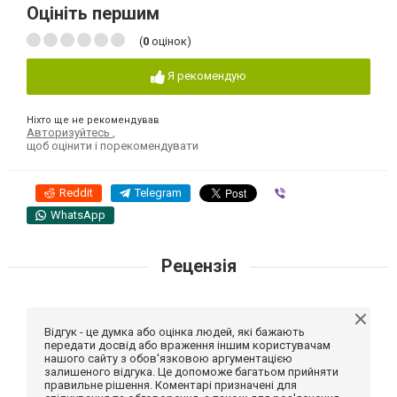
Оцініть першим
(
0
оцінок)
Я рекомендую
Ніхто ще не рекомендував
Авторизуйтесь
,
щоб оцінити і порекомендувати
Reddit
Telegram
Viber
WhatsApp
Рецензія
Відгук - це думка або оцінка людей, які бажають
передати досвід або враження іншим користувачам
нашого сайту з обов'язковою аргументацією
залишеного відгука. Це допоможе багатьом прийняти
правильне рішення. Коментарі призначені для