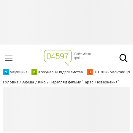
М
Медицина
К
Комунальні підприємства
С
СТО/Шиномонтажі Ірп
Головна
Афіша
Кіно
Перегляд фільму "Тарас. Повернення"