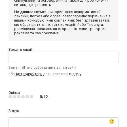
спілкування та обговорення, а також для роз'яснення
питань, що цікавлять.
Не дозволяється:
використання ненормативної
лексики, погроз або образ; безпосереднє порівняння з
іншими конкуруючими компаніями; безпідставні заяви,
що ображають діяльність компанії і / або її послуги;
розміщення посилань на сторонні інтернет-ресурси;
реклама та самореклама.
Введіть email:
Ваш e-mail не відображатиметься на сайті
або
Авторизуйтесь
для написання відгуку
Оцінка
0/12
Відгук: