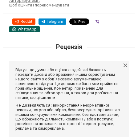
Авторизуйтесь
,
щоб оцінити і порекомендувати
Reddit
Telegram
Viber
WhatsApp
Рецензія
Відгук - це думка або оцінка людей, які бажають
передати досвід або враження іншим користувачам
нашого сайту з обов'язковою аргументацією
залишеного відгука. Це допоможе багатьом прийняти
правильне рішення. Коментарі призначені для
спілкування та обговорення, а також для роз'яснення
питань, що цікавлять.
Не дозволяється:
використання ненормативної
лексики, погроз або образ; безпосереднє порівняння з
іншими конкуруючими компаніями; безпідставні заяви,
що ображають діяльність компанії і / або її послуги;
розміщення посилань на сторонні інтернет-ресурси;
реклама та самореклама.