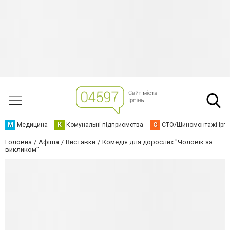
М
Медицина
К
Комунальні підприємства
С
СТО/Шиномонтажі Ірп
Головна
Афіша
Виставки
Комедія для дорослих "Чоловік за
викликом"