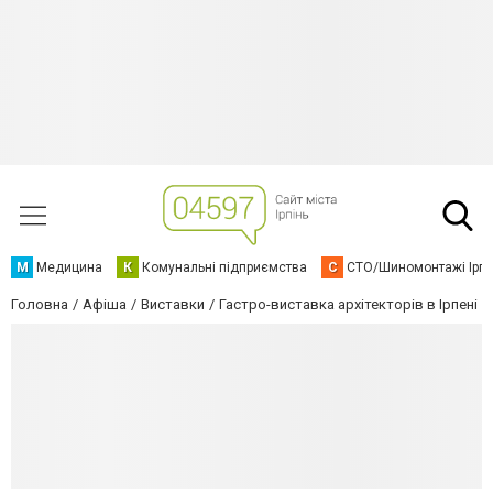
М
Медицина
К
Комунальні підприємства
С
СТО/Шиномонтажі Ірп
Головна
Афіша
Виставки
Гастро-виставка архітекторів в Ірпені