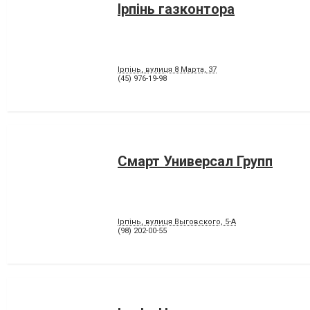
Ірпінь газконтора
Ірпінь, вулиця 8 Марта, 37
(45) 976-19-98
Смарт Универсал Групп
Ірпінь, вулиця Выговского, 5-А
(98) 202-00-55