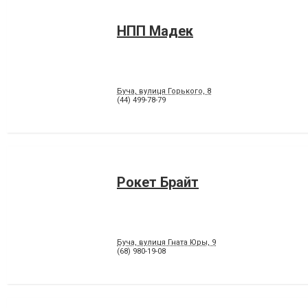
НПП Мадек
Буча, вулиця Горького, 8
(44) 499-78-79
Рокет Брайт
Буча, вулиця Гната Юры, 9
(68) 980-19-08