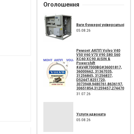
Оголошення
Ваги бункерні універсальні
05.08.26
Ремонт АКПП Volvo V40
V50 V60 V70 V90 S80 S60
XC60 XC90 AISIN &
Powershift
#AV4R7000BG#36001817,
36000662, 31367035,
31256845, 31256837,
D5244T,8251720,
3073948,9480761,8636197,
30651854,31259457,274470
31.07.26
Услуги адвоката
05.08.26