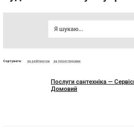
Сортувати:
за рейтингом
за переглядами
Послуги сантехніка — Серві
Домовий