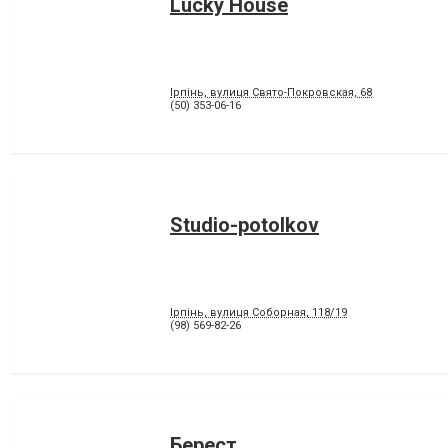
Lucky House
Ірпінь, вулиця Свято-Покровская, 68
(50) 353-06-16
Studio-potolkov
Ірпінь, вулиця Соборная, 118/19
(98) 569-82-26
Берест