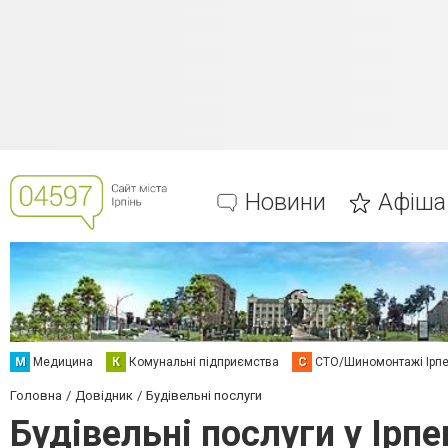
Новини
Афіша
М
Медицина
К
Комунальні підприємства
С
СТО/Шиномонтажі Ірп
Головна
Довідник
Будівельні послуги
Будівельні послуги у Ірпе