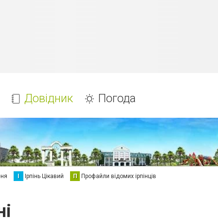
Довідник
Погода
еня
І
Ірпінь Цікавий
П
Профайли відомих ірпінців
ні