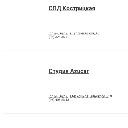
СПД Кострицкая
Ірпінь, вулиця Тургеневская, 40
(93) 325-35-71
Студия Azucar
Ірпінь, вулиця Максима Рыльского, 7-Д
(95) 406-23-13