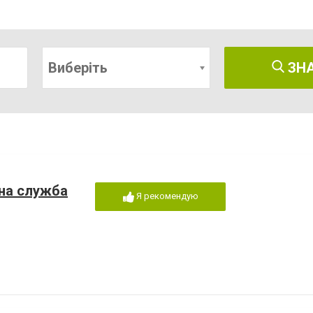
Виберіть
ЗН
сна служба
Я рекомендую