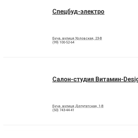
Спецбуд-электро
Буча, вулиця Урловская, 23-В
(99) 100-52-64
Салон-студия Витамин-Desi
Буча, вулиця Депутатская, 1-В
(50) 743-44-41