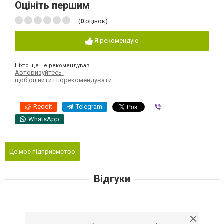
Оцініть першим
(
0
оцінок)
Я рекомендую
Ніхто ще не рекомендував
Авторизуйтесь
,
щоб оцінити і порекомендувати
Reddit
Telegram
Viber
WhatsApp
Це моє підприємство
Відгуки