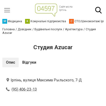
М
Медицина
К
Комунальні підприємства
С
СТО/Шиномонтажі Ірп
Головна
Довідник
Будівельні послуги
Архітектура
Студия
Azucar
Студия Azucar
Опис
Відгуки
Ірпінь, вулиця Максима Рыльского, 7-Д
(95) 406-23-13