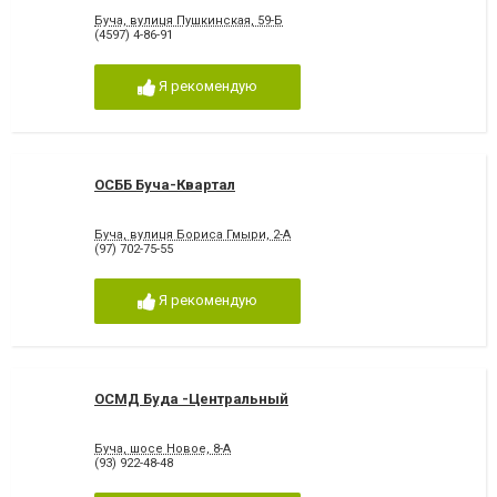
Буча, вулиця Пушкинская, 59-Б
(4597) 4-86-91
Я рекомендую
ОСББ Буча-Квартал
Буча, вулиця Бориса Гмыри, 2-А
(97) 702-75-55
Я рекомендую
ОСМД Буда -Центральный
Буча, шосе Новое, 8-А
(93) 922-48-48