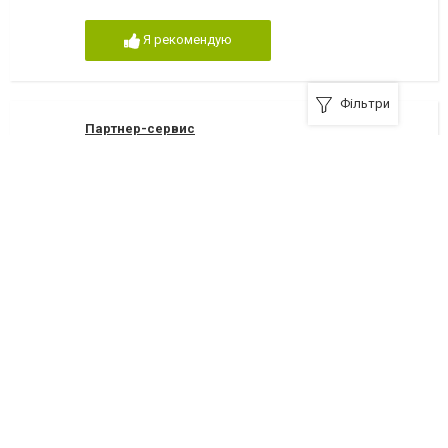
Я рекомендую
Фільтри
Партнер-сервис
Ірпінь, вулиця Грибоедова, 2
(93) 534-55-76
Я рекомендую
КП "Теплокомунсервіс"
08200, Буча, вулиця Жовтнева, 11
(04597)60860
Я рекомендую