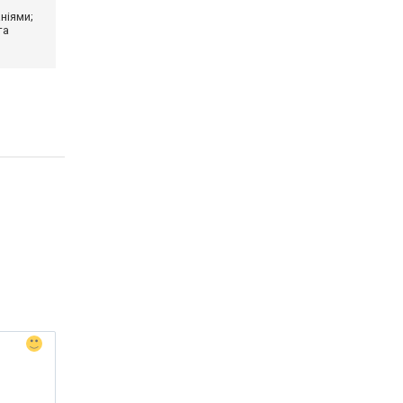
ніями;
та