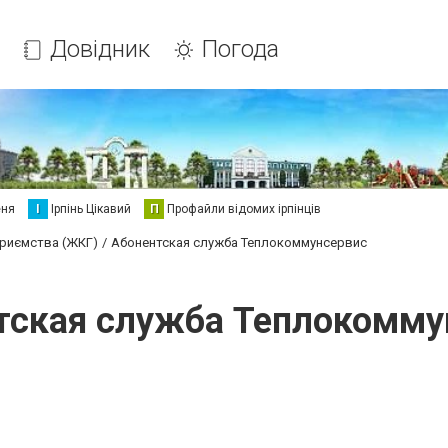
Довідник
Погода
еня
І
Ірпінь Цікавий
П
Профайли відомих ірпінців
приємства (ЖКГ)
Абонентская служба Теплокоммунсервис
тская служба Теплокомму