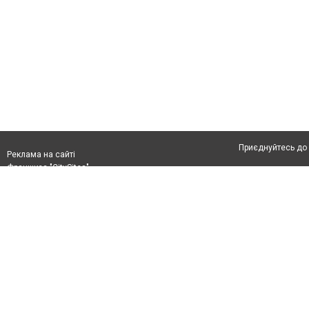
Приєднуйтесь до 
Реклама на сайті
Франшиза "CitySites"
Автори проєкту
Реклама на сайті:
Допускається цит
rek@citysites.ua
тексті обов'язков
розміщення прямо
абзацу в тексті 
Матеріали з плаш
"Політичні новини
Політика конфіде