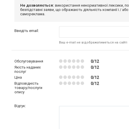
Не дозволяється:
використання ненормативної лексики, по
безпідставні заяви, що ображають діяльність компанії і / або
самореклама.
Введіть email:
Ваш e-mail не відображатиметься на сайті
Обслуговування
0/12
Якість наданих
0/12
послуг
Ціна
0/12
Відповідність
0/12
товару/послуги
опису
Відгук: