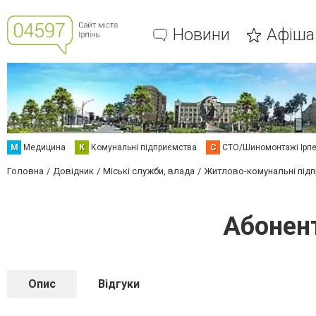
Новини
Афіша
М
Медицина
К
Комунальні підприємства
С
СТО/Шиномонтажі Ірп
Головна
Довідник
Міські служби, влада
Житлово-комунальні під
Абонен
Опис
Відгуки