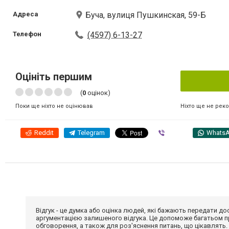
Адреса
Буча, вулиця Пушкинская, 59-Б
Телефон
(4597) 6-13-27
Оцініть першим
(
0
оцінок)
Ніхто ще не рек
Поки ще ніхто не оцінював
Reddit
Telegram
Viber
Whats
Відгук - це думка або оцінка людей, які бажають передати 
аргументацією залишеного відгука. Це допоможе багатьом пр
обговорення, а також для роз'яснення питань, що цікавлять.