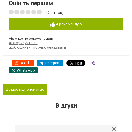
Оцініть першим
(
0
оцінок)
Я рекомендую
Ніхто ще не рекомендував
Авторизуйтесь
,
щоб оцінити і порекомендувати
Reddit
Telegram
Viber
WhatsApp
Це моє підприємство
Відгуки