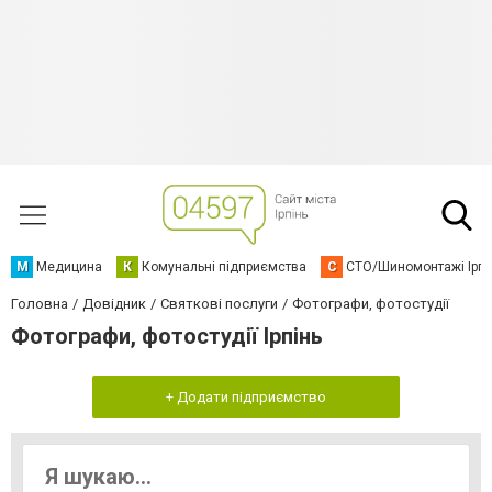
М
Медицина
К
Комунальні підприємства
С
СТО/Шиномонтажі Ірп
Головна
Довідник
Святкові послуги
Фотографи, фотостудії
Фотографи, фотостудії Ірпінь
+ Додати підприємство