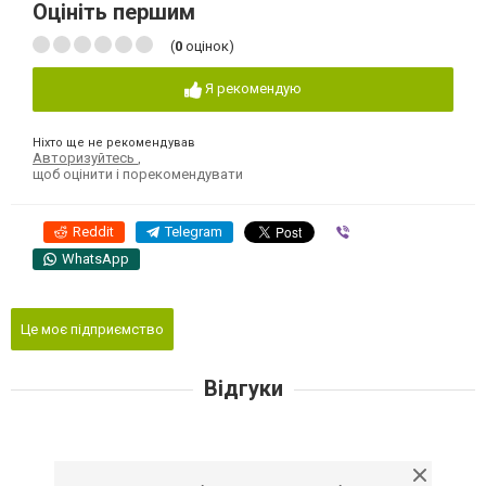
Оцініть першим
(
0
оцінок)
Я рекомендую
Ніхто ще не рекомендував
Авторизуйтесь
,
щоб оцінити і порекомендувати
Reddit
Telegram
Viber
WhatsApp
Це моє підприємство
Відгуки