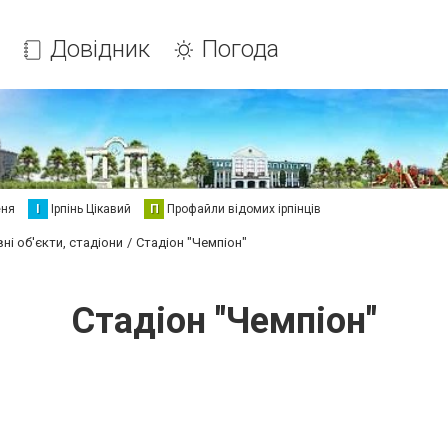
Довідник
Погода
еня
І
Ірпінь Цікавий
П
Профайли відомих ірпінців
ні об'єкти, стадіони
Стадіон "Чемпіон"
Стадіон "Чемпіон"