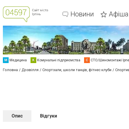
Новини
Афіша
М
Медицина
К
Комунальні підприємства
С
СТО/Шиномонтажі Ірп
Головна
Дозвілля
Спортзали, школи танців, фітнес клуби
Спортив
Опис
Відгуки