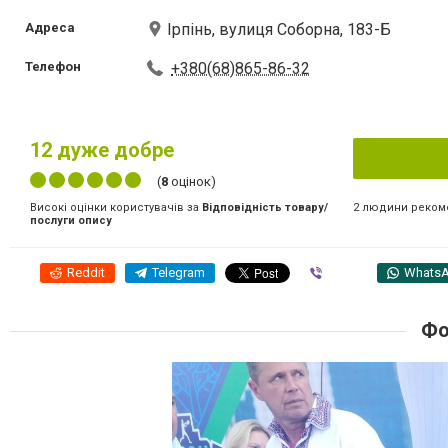
Адреса
Ірпінь, вулиця Соборна, 183-Б
Телефон
+380(68)865-86-32
12
дуже добре
(
8
оцінок)
2 людини реком
Високі оцінки користувачів за
Відповідність товару/
послуги опису
Reddit
Telegram
Viber
Whats
Фо