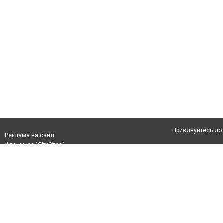
Приєднуйтесь до 
Реклама на сайті
Франшиза "CitySites"
Автори проєкту
Реклама на сайті:
Допускається цит
rek@citysites.ua
тексті обов'язков
розміщення прямо
абзацу в тексті 
Матеріали з плаш
"Політичні новини