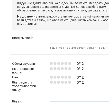
Відгук - це думка або оцінка людей, які бажають передати 
аргументацією залишеного відгука. Це допоможе багатьом пр
обговорення, а також для роз'яснення питань, що цікавлять.
Не дозволяється:
використання ненормативної лексики, по
безпідставні заяви, що ображають діяльність компанії і / або
самореклама.
Введіть email:
Ваш e-mail не відображатиметься на сайті
Обслуговування
0/12
Якість наданих
0/12
послуг
Ціна
0/12
Відповідність
0/12
товару/послуги
опису
Відгук: