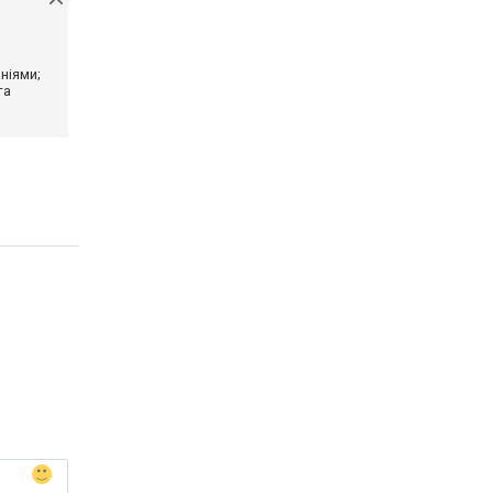
ніями;
та