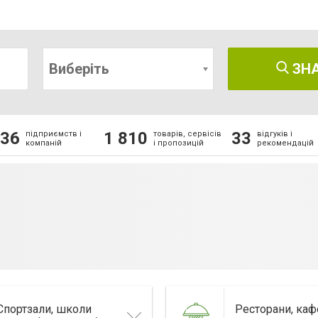
Виберіть
ЗН
36
1 810
33
підприємств і
товарів, сервісів
відгуків і
компаній
і пропозицій
рекомендацій
Спортзали, школи
Ресторани, каф