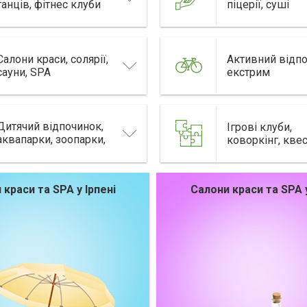
танців, фітнес клуби
піцерії, суші
Салони краси, солярії,
Активний відпо
сауни, SPA
екстрим
Дитячий відпочинок,
Ігрові клуби,
аквапарки, зоопарки,
коворкінг, кве
цирк
 краси та SPA у Ірпені
Салони краси та SPA у