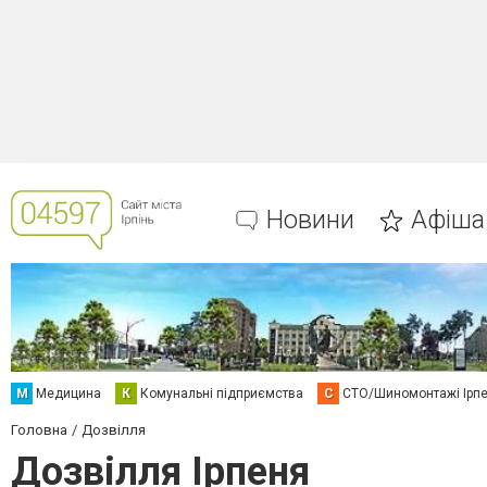
Новини
Афіша
М
Медицина
К
Комунальні підприємства
С
СТО/Шиномонтажі Ірп
Головна
Дозвілля
Дозвілля Ірпеня