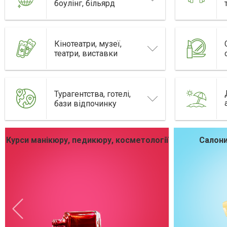
боулінг, більярд
Кінотеатри, музеї,
театри, виставки
Турагентства, готелі,
бази відпочинку
Курси манікюру, педикюру, косметології
Салони