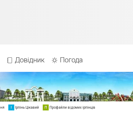
Довідник
Погода
еня
І
Ірпінь Цікавий
П
Профайли відомих ірпінців