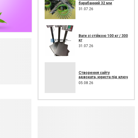
барабанний 32 мм
31.07.26
Ваги зі стійкою 100 кг / 300
кг
31.07.26
Створення сайту
адвоката, юриста під ключ
05.08.26