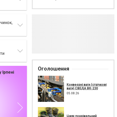
чинок,
сти
Оголошення
 Ірпені
Ресторани, кафе, доставка їжі
Конвеєрні ваги (стрічкові
ваги) СВЕДА ВК-230
05.08.26
Цвях покрівельний