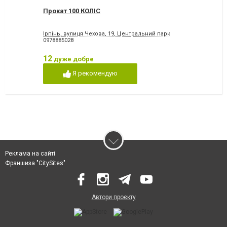
Прокат 100 КОЛІС
Ірпінь, вулиця Чехова, 19, Центральний парк
0978885028
12
дуже добре
Я рекомендую
Реклама на сайті
Франшиза "CitySites"
Автори проєкту