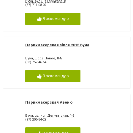
Буча, вулиця Горького, 8
(67) 711-08-07
Я рекомендую
Парикмахерская since 2015 Буча
Буча, шосе Новое, 8-А
(63) 757-46-64
Я рекомендую
Парикмахерская Авеню
Буча, вулиця Депутатская, 1-В
(97) 206-84-29