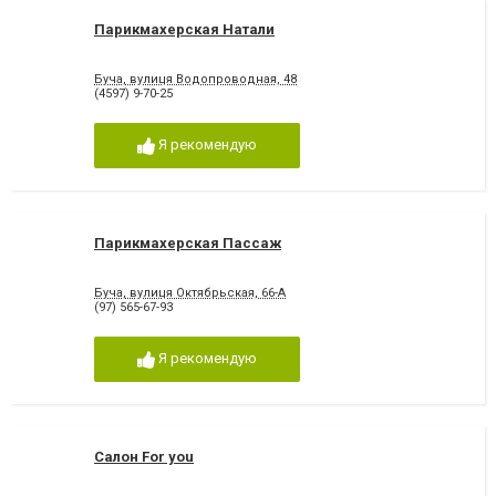
Парикмахерская Натали
Буча, вулиця Водопроводная, 48
(4597) 9-70-25
Я рекомендую
Парикмахерская Пассаж
Буча, вулиця Октябрьская, 66-А
(97) 565-67-93
Я рекомендую
Салон For you