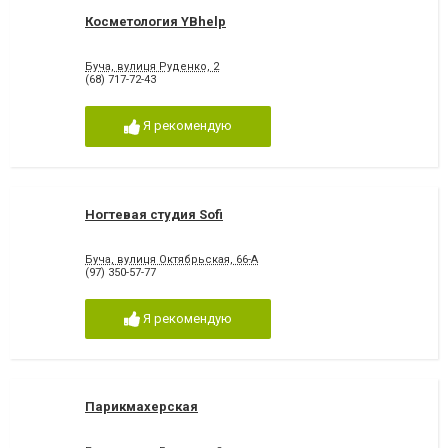
Косметология YBhelp
Буча, вулиця Руденко, 2
(68) 717-72-43
Я рекомендую
Ногтевая студия Sofi
Буча, вулиця Октябрьская, 66-А
(97) 350-57-77
Я рекомендую
Парикмахерская