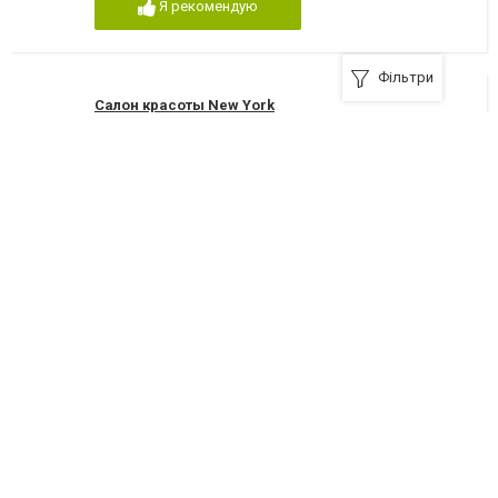
Я рекомендую
Фільтри
Салон красоты New York
Буча, вулиця Бориса Гмыри, 18
(97) 608-63-89
Я рекомендую
Салон красоты Positive Salone
Буча, шосе Новое, 16
(68) 305-85-85
Я рекомендую