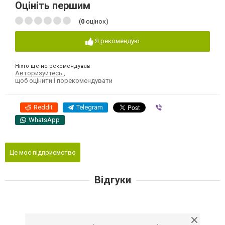
Оцініть першим
(
0
оцінок)
Я рекомендую
Ніхто ще не рекомендував
Авторизуйтесь
,
щоб оцінити і порекомендувати
Reddit
Telegram
Viber
WhatsApp
Це моє підприємство
Відгуки