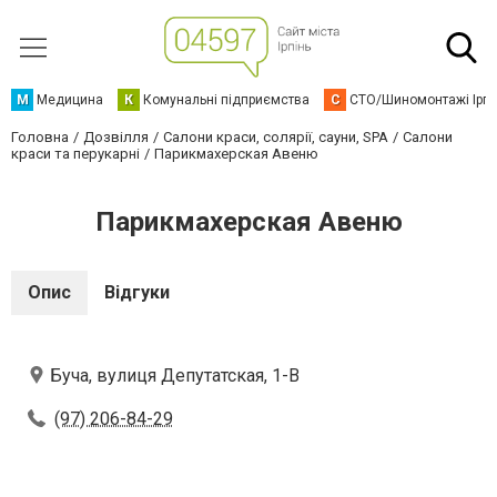
М
Медицина
К
Комунальні підприємства
С
СТО/Шиномонтажі Ірп
Головна
Дозвілля
Салони краси, солярії, сауни, SPA
Салони
краси та перукарні
Парикмахерская Авеню
Парикмахерская Авеню
Опис
Відгуки
Буча, вулиця Депутатская, 1-В
(97) 206-84-29