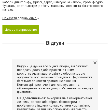
набори для гольфу, фрісбі, дартс, шпигунські набори, ігрові фігурки,
букагани, настільні ігри, роботи, машинки, ляльки та багато іншого.
nana.ua
Показати повний опис
Це моє підприємство
Відгуки
Відгук - це думка або оцінка людей, які бажають
передати досвід або враження іншим
користувачам нашого сайту з обов'язковою
аргументацією залишеного відгука. Це допоможе
багатьом прийняти правильне рішення.
Коментарі призначені для спілкування та
обговорення, а також для роз'яснення питань, що
цікавлять.
Не дозволяється:
використання ненормативної
лексики, погроз або образ; безпосереднє
порівняння з іншими конкуруючими компаніями;
безпідставні заяви, що ображають діяльність