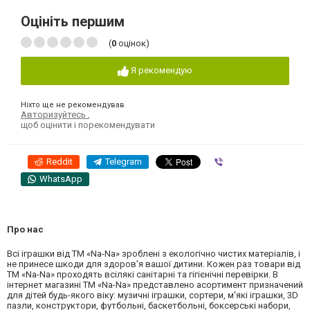
Оцініть першим
(
0
оцінок)
Я рекомендую
Ніхто ще не рекомендував
Авторизуйтесь
,
щоб оцінити і порекомендувати
Reddit
Telegram
Viber
WhatsApp
Про нас
Всі іграшки від ТМ «Na-Na» зроблені з екологічно чистих матеріалів, і
не принесе шкоди для здоров'я вашої дитини. Кожен раз товари від
ТМ «Na-Na» проходять всілякі санітарні та гігієнічні перевірки. В
інтернет магазині ТМ «Na-Na» представлено асортимент призначений
для дітей будь-якого віку: музичні іграшки, сортери, м'які іграшки, 3D
пазли, конструктори, футбольні, баскетбольні, боксерські набори,