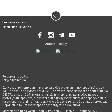
Реклама на сайті
Франшиза "CitySites"
Автори проєкту
Реклама на сайті:
rek@citysites.ua
Допускається цитування матеріалів без отримання попередньої згоди
04597.com.ua за умови розміщення в тексті обов'язкового посилання на
04597.com.ua - Сайт міста Ірпінь. Для інтернет-видань обов'язкове
розміщення прямого, відкритого для пошукових систем гіперпосилання
на цитовані статті не нижче другого абзацу в тексті або в якості джерела.
Порушення виняткових прав переслідується Законом.
Матеріали з плашками "Новини компаній", "Промо", "Партнерський