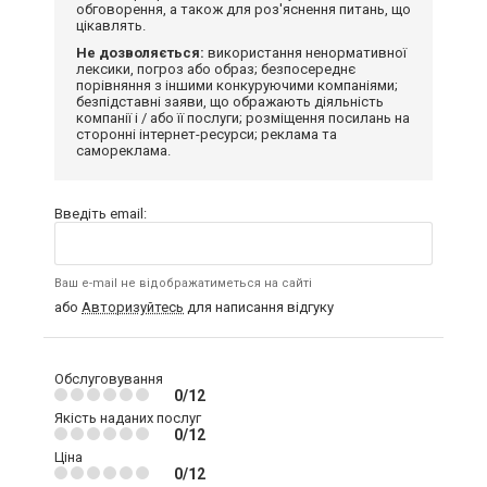
обговорення, а також для роз'яснення питань, що
цікавлять.
Не дозволяється:
використання ненормативної
лексики, погроз або образ; безпосереднє
порівняння з іншими конкуруючими компаніями;
безпідставні заяви, що ображають діяльність
компанії і / або її послуги; розміщення посилань на
сторонні інтернет-ресурси; реклама та
самореклама.
Введіть email:
Ваш e-mail не відображатиметься на сайті
або
Авторизуйтесь
для написання відгуку
Обслуговування
0/12
Якість наданих послуг
0/12
Ціна
0/12