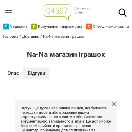
М
Медицина
К
Комунальні підприємства
С
СТО/Шиномонтажі Ірп
Головна
Довідник
Na-Na магазин іграшок
Na-Na магазин іграшок
Опис
Відгуки
Відгук - це думка або оцінка людей, які бажають
передати досвід або враження іншим
користувачам нашого сайту з обов'язковою
аргументацією залишеного відгука. Це допоможе
багатьом прийняти правильне рішення.
Коментарі призначені для спілкування та