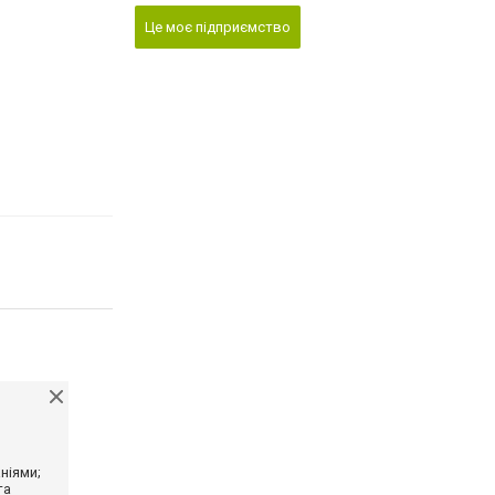
Це моє підприємство
ніями;
та