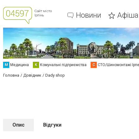
Новини
Афіша
М
Медицина
К
Комунальні підприємства
С
СТО/Шиномонтажі Ірп
Головна
Довідник
Dady shop
Опис
Відгуки