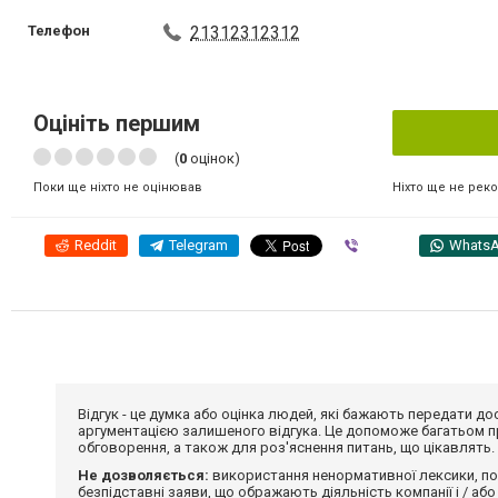
Телефон
21312312312
Оцініть першим
(
0
оцінок)
Ніхто ще не рек
Поки ще ніхто не оцінював
Reddit
Telegram
Viber
Whats
Відгук - це думка або оцінка людей, які бажають передати 
аргументацією залишеного відгука. Це допоможе багатьом пр
обговорення, а також для роз'яснення питань, що цікавлять.
Не дозволяється:
використання ненормативної лексики, по
безпідставні заяви, що ображають діяльність компанії і / або