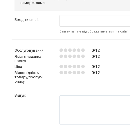
самореклама.
Введіть email:
Ваш e-mail не відображатиметься на сайті
Обслуговування
0/12
Якість наданих
0/12
послуг
Ціна
0/12
Відповідність
0/12
товару/послуги
опису
Відгук: