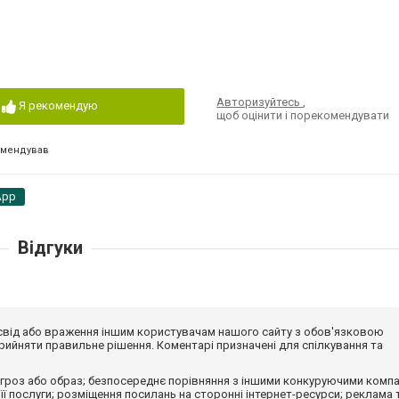
Авторизуйтесь
,
Я рекомендую
щоб оцінити і порекомендувати
омендував
App
Відгуки
досвід або враження іншим користувачам нашого сайту з обов'язковою
ийняти правильне рішення. Коментарі призначені для спілкування та
гроз або образ; безпосереднє порівняння з іншими конкуруючими компа
 її послуги; розміщення посилань на сторонні інтернет-ресурси; реклама 