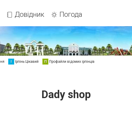
Довідник
Погода
еня
І
Ірпінь Цікавий
П
Профайли відомих ірпінців
Dady shop