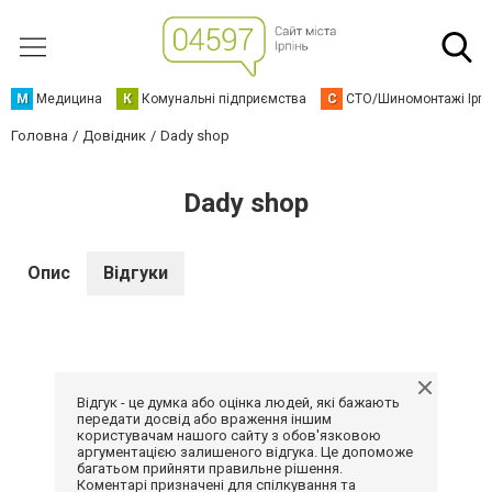
М
Медицина
К
Комунальні підприємства
С
СТО/Шиномонтажі Ірп
Головна
Довідник
Dady shop
Dady shop
Опис
Відгуки
Відгук - це думка або оцінка людей, які бажають
передати досвід або враження іншим
користувачам нашого сайту з обов'язковою
аргументацією залишеного відгука. Це допоможе
багатьом прийняти правильне рішення.
Коментарі призначені для спілкування та