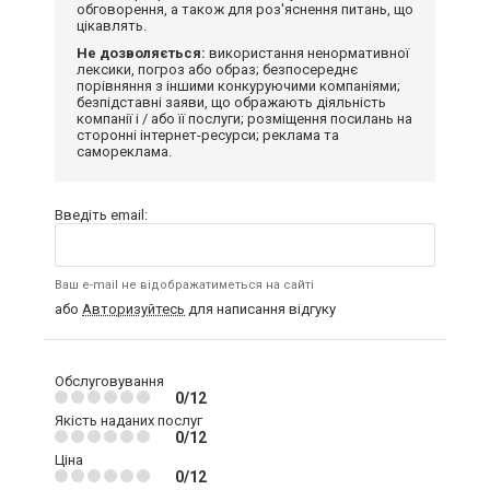
обговорення, а також для роз'яснення питань, що
цікавлять.
Не дозволяється:
використання ненормативної
лексики, погроз або образ; безпосереднє
порівняння з іншими конкуруючими компаніями;
безпідставні заяви, що ображають діяльність
компанії і / або її послуги; розміщення посилань на
сторонні інтернет-ресурси; реклама та
самореклама.
Введіть email:
Ваш e-mail не відображатиметься на сайті
або
Авторизуйтесь
для написання відгуку
Обслуговування
0/12
Якість наданих послуг
0/12
Ціна
0/12