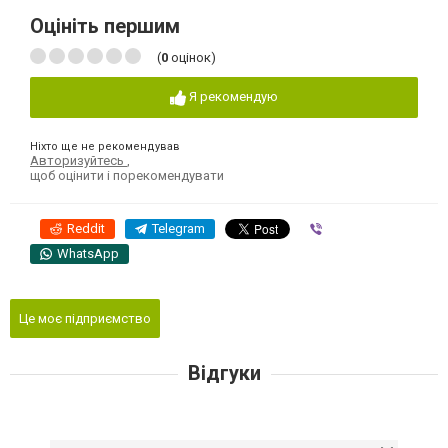
Оцініть першим
(
0
оцінок)
Я рекомендую
Ніхто ще не рекомендував
Авторизуйтесь
,
щоб оцінити і порекомендувати
Reddit
Telegram
Viber
WhatsApp
Це моє підприємство
Відгуки