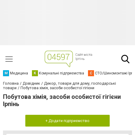
М
Медицина
К
Комунальні підприємства
С
СТО/Шиномонтажі Ірп
Головна
Довідник
Декор, товари для дому, господарські
товари
Побутова хімія, засоби особистої гігієни
Побутова хімія, засоби особистої гігієни
Ірпінь
+ Додати підприємство