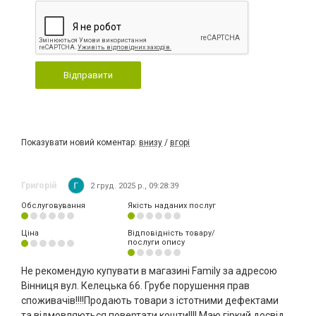
Відправити
Показувати новий коментар:
внизу
/
вгорі
Григорій
2 груд. 2025 р., 09:28:39
Обслуговування
Якість наданих послуг
Ціна
Відповідність товару/
послуги опису
Не рекомендую купувати в магазині Family за адресою
Вінниця вул. Келецька 66. Грубе порушення прав
споживачів!!!!Продають товари з істотними дефектами
та відмовляються повертати кошти!!!! Маю гіркий досвід