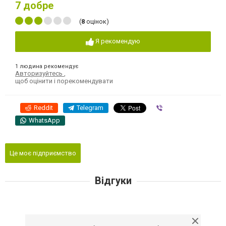
7
добре
(
8
оцінок)
Я рекомендую
1 людина рекомендує
Авторизуйтесь
,
щоб оцінити і порекомендувати
Reddit
Telegram
Viber
WhatsApp
Це моє підприємство
Відгуки