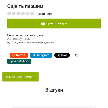
Оцініть першим
(
0
оцінок)
Я рекомендую
Ніхто ще не рекомендував
Авторизуйтесь
,
щоб оцінити і порекомендувати
Reddit
Telegram
Viber
WhatsApp
Це моє підприємство
Відгуки