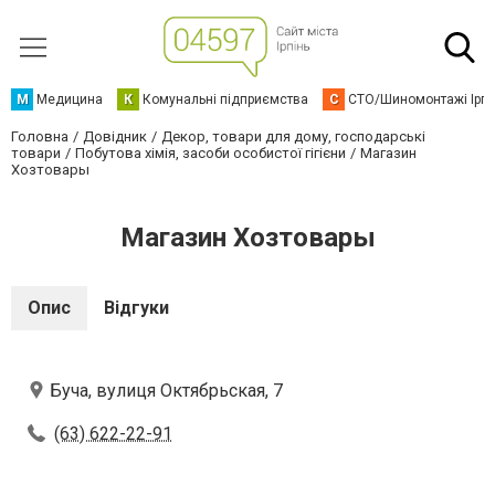
М
Медицина
К
Комунальні підприємства
С
СТО/Шиномонтажі Ірп
Головна
Довідник
Декор, товари для дому, господарські
товари
Побутова хімія, засоби особистої гігієни
Магазин
Хозтовары
Магазин Хозтовары
Опис
Відгуки
Буча, вулиця Октябрьская, 7
(63) 622-22-91