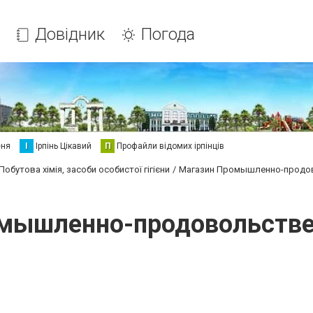
Довідник
Погода
еня
І
Ірпінь Цікавий
П
Профайли відомих ірпінців
Побутова хімія, засоби особистої гігієни
Магазин Промышленно-продо
мышленно-продовольств