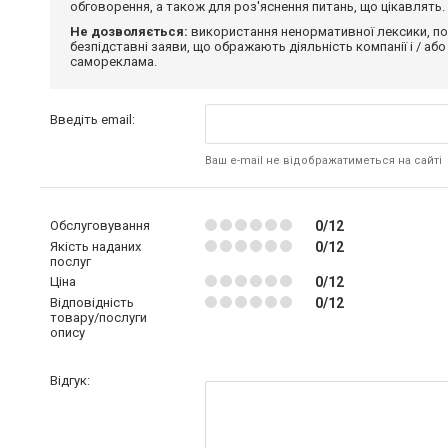
обговорення, а також для роз'яснення питань, що цікавлять.
Не дозволяється:
використання ненормативної лексики, по
безпідставні заяви, що ображають діяльність компанії і / або
самореклама.
Введіть email:
Ваш e-mail не відображатиметься на сайті
Обслуговування
0/12
Якість наданих
0/12
послуг
Ціна
0/12
Відповідність
0/12
товару/послуги
опису
Відгук: