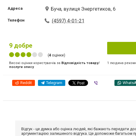
Адреса
Буча, вулиця Энергетиков, 6
Телефон
(4597) 4-01-21
9
добре
(
4
оцінки)
1 людина реком
Високі оцінки користувачів за
Відповідність товару/
послуги опису
Reddit
Telegram
Viber
Whats
Відгук - це думка або оцінка людей, які бажають передати 
аргументацією залишеного відгука. Це допоможе багатьом пр