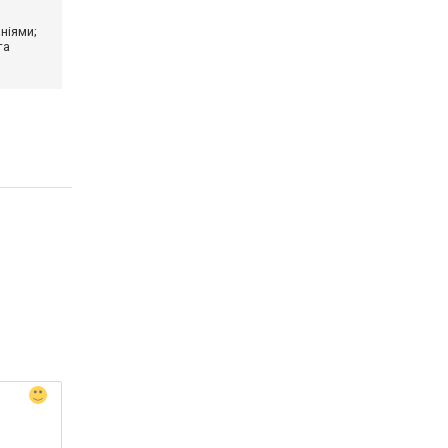
ніями;
та