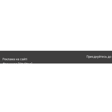
Приєднуйтесь до 
Реклама на сайті
Франшиза "CitySites"
Автори проєкту
Реклама на сайті:
Допускається цит
rek@citysites.ua
тексті обов'язков
розміщення прямо
абзацу в тексті 
Матеріали з плаш
"Політичні новини
Політика конфіде