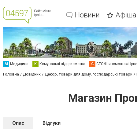
Новини
Афіша
М
Медицина
К
Комунальні підприємства
С
СТО/Шиномонтажі Ірп
Головна
Довідник
Декор, товари для дому, господарські товари
Магазин Про
Опис
Відгуки