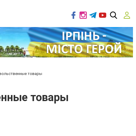
вольственные товары
енные товары