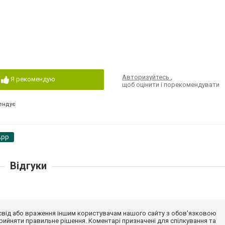
Авторизуйтесь
,
Я рекомендую
щоб оцінити і порекомендувати
ендує
App
Відгуки
досвід або враження іншим користувачам нашого сайту з обов'язковою
ийняти правильне рішення. Коментарі призначені для спілкування та