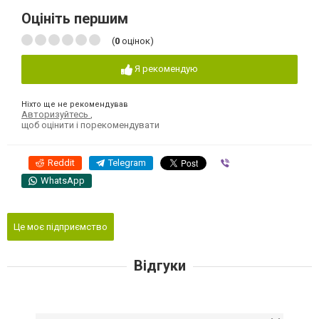
Оцініть першим
(
0
оцінок)
Я рекомендую
Ніхто ще не рекомендував
Авторизуйтесь
,
щоб оцінити і порекомендувати
Reddit
Telegram
Viber
WhatsApp
Це моє підприємство
Відгуки