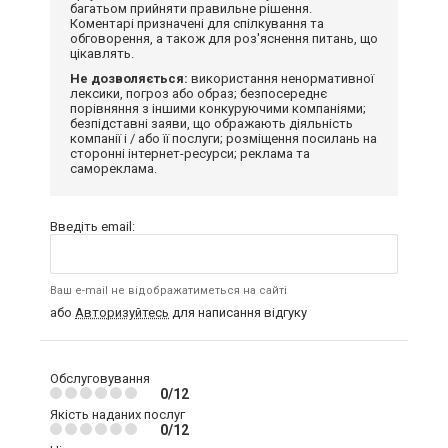
багатьом прийняти правильне рішення.
Коментарі призначені для спілкування та
обговорення, а також для роз'яснення питань, що
цікавлять.
Не дозволяється:
використання ненормативної
лексики, погроз або образ; безпосереднє
порівняння з іншими конкуруючими компаніями;
безпідставні заяви, що ображають діяльність
компанії і / або її послуги; розміщення посилань на
сторонні інтернет-ресурси; реклама та
самореклама.
Введіть email:
Ваш e-mail не відображатиметься на сайті
або
Авторизуйтесь
для написання відгуку
Обслуговування
0/12
Якість наданих послуг
0/12