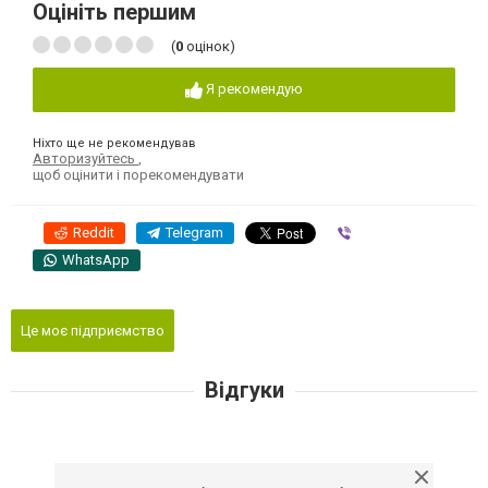
Оцініть першим
(
0
оцінок)
Я рекомендую
Ніхто ще не рекомендував
Авторизуйтесь
,
щоб оцінити і порекомендувати
Reddit
Telegram
Viber
WhatsApp
Це моє підприємство
Відгуки