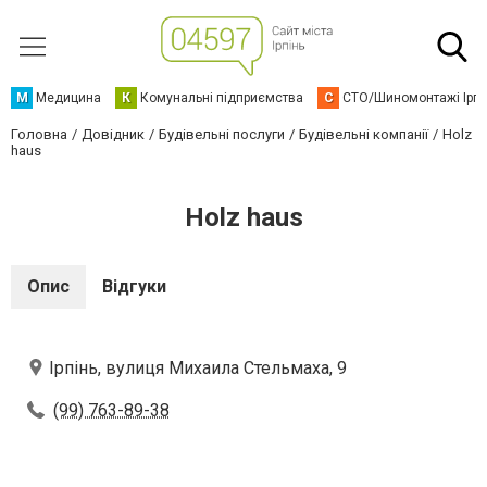
М
Медицина
К
Комунальні підприємства
С
СТО/Шиномонтажі Ірп
Головна
Довідник
Будівельні послуги
Будівельні компанії
Holz
haus
Holz haus
Опис
Відгуки
Ірпінь, вулиця Михаила Стельмаха, 9
(99) 763-89-38