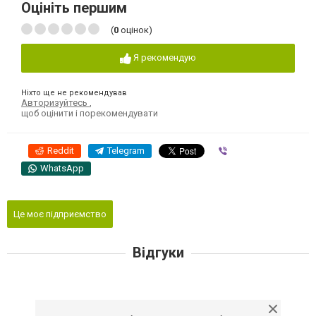
Оцініть першим
(
0
оцінок)
Я рекомендую
Ніхто ще не рекомендував
Авторизуйтесь
,
щоб оцінити і порекомендувати
Reddit
Telegram
Viber
WhatsApp
Це моє підприємство
Відгуки