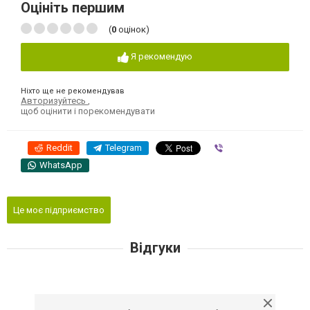
Оцініть першим
(
0
оцінок)
Я рекомендую
Ніхто ще не рекомендував
Авторизуйтесь
,
щоб оцінити і порекомендувати
Reddit
Telegram
Viber
WhatsApp
Це моє підприємство
Відгуки