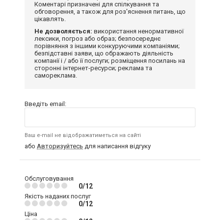
Коментарі призначені для спілкування та
обговорення, а також для роз'яснення питань, що
цікавлять.
Не дозволяється:
використання ненормативної
лексики, погроз або образ; безпосереднє
порівняння з іншими конкуруючими компаніями;
безпідставні заяви, що ображають діяльність
компанії і / або її послуги; розміщення посилань на
сторонні інтернет-ресурси; реклама та
самореклама.
Введіть email:
Ваш e-mail не відображатиметься на сайті
або
Авторизуйтесь
для написання відгуку
Обслуговування
0/12
Якість наданих послуг
0/12
Ціна