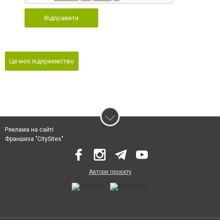
Відправити
Це моє підприємство
Реклама на сайті
Франшиза "CitySites"
Автори проєкту