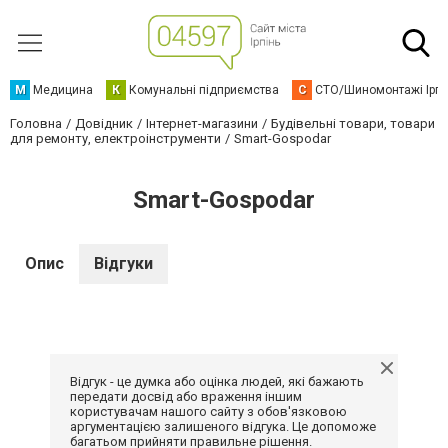
М
Медицина
К
Комунальні підприємства
С
СТО/Шиномонтажі Ірп
Головна
Довідник
Інтернет-магазини
Будівельні товари, товари
для ремонту, електроінструменти
Smart-Gospodar
Smart-Gospodar
Опис
Відгуки
Відгук - це думка або оцінка людей, які бажають
передати досвід або враження іншим
користувачам нашого сайту з обов'язковою
аргументацією залишеного відгука. Це допоможе
багатьом прийняти правильне рішення.