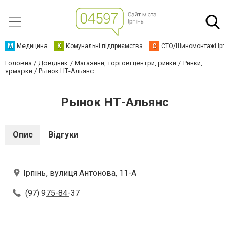
М
Медицина
К
Комунальні підприємства
С
СТО/Шиномонтажі Ірп
Головна
Довідник
Магазини, торгові центри, ринки
Ринки,
ярмарки
Рынок НТ-Альянс
Рынок НТ-Альянс
Опис
Відгуки
Ірпінь, вулиця Антонова, 11-А
(97) 975-84-37