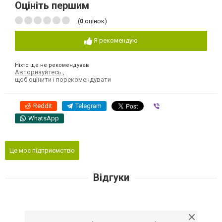
Оцініть першим
(
0
оцінок)
Я рекомендую
Ніхто ще не рекомендував
Авторизуйтесь
,
щоб оцінити і порекомендувати
Reddit
Telegram
Viber
WhatsApp
Це моє підприємство
Відгуки