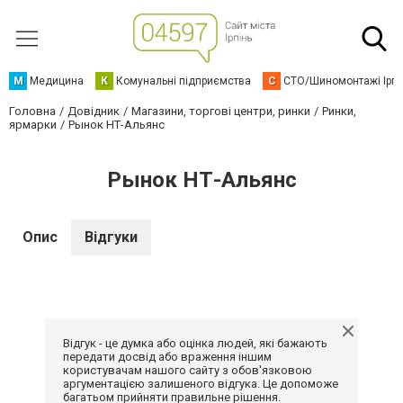
М
Медицина
К
Комунальні підприємства
С
СТО/Шиномонтажі Ірп
Головна
Довідник
Магазини, торгові центри, ринки
Ринки,
ярмарки
Рынок НТ-Альянс
Рынок НТ-Альянс
Опис
Відгуки
Відгук - це думка або оцінка людей, які бажають
передати досвід або враження іншим
користувачам нашого сайту з обов'язковою
аргументацією залишеного відгука. Це допоможе
багатьом прийняти правильне рішення.