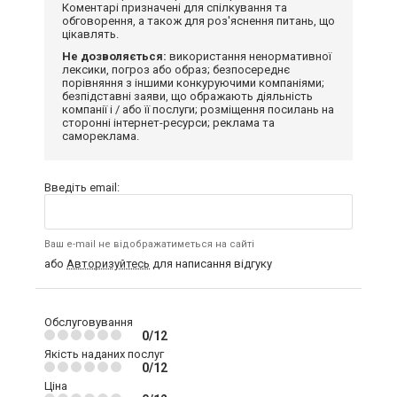
Коментарі призначені для спілкування та
обговорення, а також для роз'яснення питань, що
цікавлять.
Не дозволяється:
використання ненормативної
лексики, погроз або образ; безпосереднє
порівняння з іншими конкуруючими компаніями;
безпідставні заяви, що ображають діяльність
компанії і / або її послуги; розміщення посилань на
сторонні інтернет-ресурси; реклама та
самореклама.
Введіть email:
Ваш e-mail не відображатиметься на сайті
або
Авторизуйтесь
для написання відгуку
Обслуговування
0/12
Якість наданих послуг
0/12
Ціна