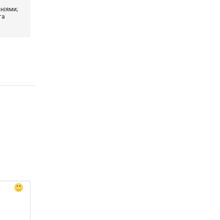
ніями;
та