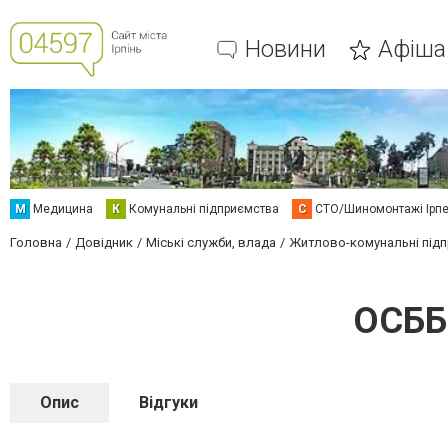
Новини
Афіша
М
Медицина
К
Комунальні підприємства
С
СТО/Шиномонтажі Ірп
Головна
Довідник
Міські служби, влада
Житлово-комунальні під
ОСББ
Опис
Відгуки