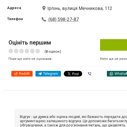
Адреса
Ірпінь, вулиця Мечникова, 112
Телефон
(68) 598-27-87
Оцініть першим
(
0
оцінок)
Ніхто ще не рек
Поки ще ніхто не оцінював
Reddit
Telegram
Viber
Whats
Відгук - це думка або оцінка людей, які бажають передати 
аргументацією залишеного відгука. Це допоможе багатьом пр
обговорення, а також для роз'яснення питань, що цікавлять.