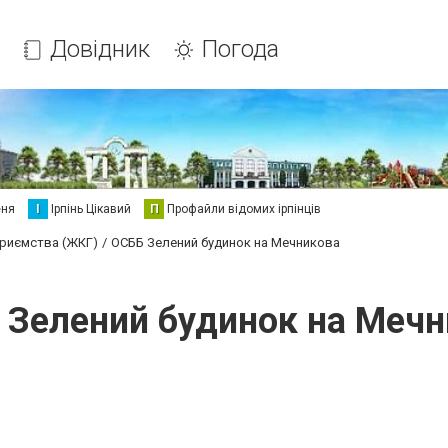
Довідник
Погода
еня
І
Ірпінь Цікавий
П
Профайли відомих ірпінців
приємства (ЖКГ)
ОСББ Зелений будинок на Мечникова
 Зелений будинок на Мечн