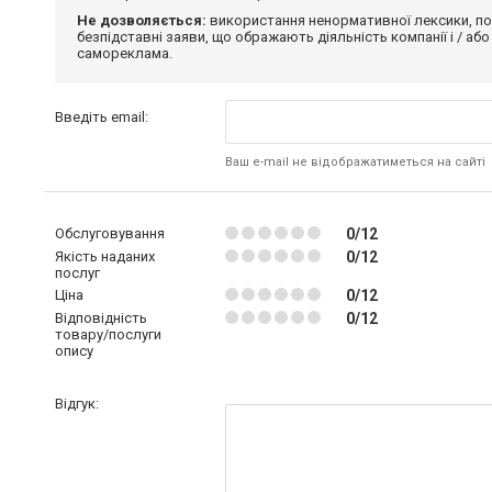
Не дозволяється:
використання ненормативної лексики, по
безпідставні заяви, що ображають діяльність компанії і / або
самореклама.
Введіть email:
Ваш e-mail не відображатиметься на сайті
Обслуговування
0/12
Якість наданих
0/12
послуг
Ціна
0/12
Відповідність
0/12
товару/послуги
опису
Відгук: