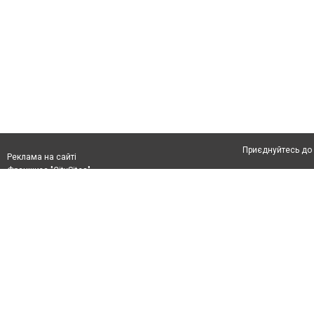
Приєднуйтесь до 
Реклама на сайті
Франшиза "CitySites"
Автори проєкту
Реклама на сайті:
Допускається цит
rek@citysites.ua
тексті обов'язков
розміщення прямо
абзацу в тексті 
Матеріали з плаш
"Політичні новини
Політика конфіде