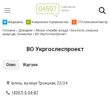
М
Медицина
К
Комунальні підприємства
С
СТО/Шиномонтажі Ірп
Головна
Довідник
Міські служби, влада
Екологія, охорона
природи, лісництва
ВО Укргослеспроект
ВО Укргослеспроект
Опис
Відгуки
Ірпінь, вулиця Троицкая, 22/24
(4597) 5-54-87