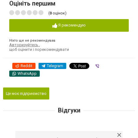
Оцініть першим
(
0
оцінок)
Я рекомендую
Ніхто ще не рекомендував
Авторизуйтесь
,
щоб оцінити і порекомендувати
Reddit
Telegram
Viber
WhatsApp
Це моє підприємство
Відгуки