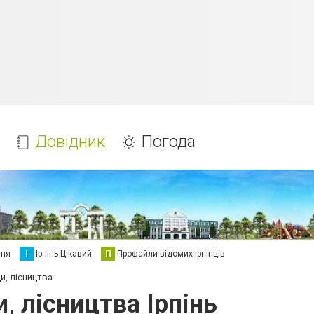
Довідник
Погода
еня
І
Ірпінь Цікавий
П
Профайли відомих ірпінців
и, лісництва
, лісництва Ірпінь