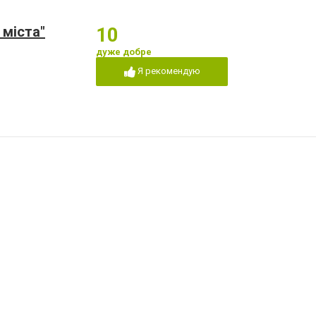
 міста"
10
дуже добре
Я рекомендую