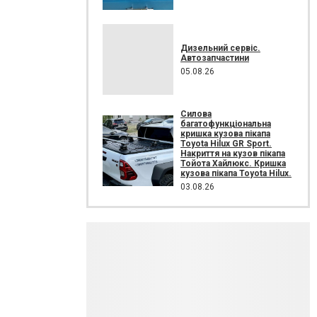
Дизельний сервіс.
Автозапчастини
05.08.26
Силова
багатофункціональна
кришка кузова пікапа
Toyota Hilux GR Sport.
Накриття на кузов пікапа
Тойота Хайлюкс. Кришка
кузова пікапа Toyota Hilux.
03.08.26