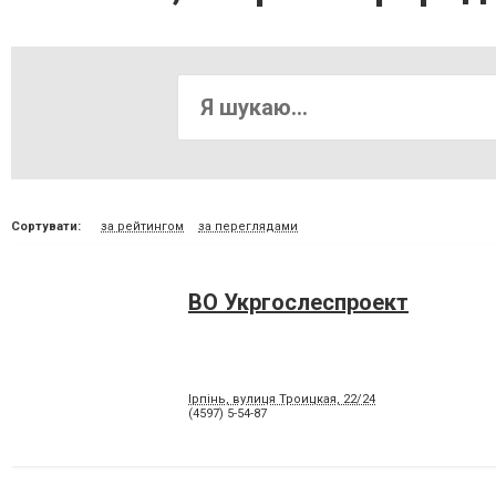
Сортувати:
за рейтингом
за переглядами
ВО Укргослеспроект
Ірпінь, вулиця Троицкая, 22/24
(4597) 5-54-87