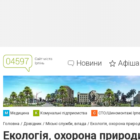
Новини
Афіша
М
Медицина
К
Комунальні підприємства
С
СТО/Шиномонтажі Ірп
Головна
Довідник
Міські служби, влада
Екологія, охорона природ
Екологія, охорона природи