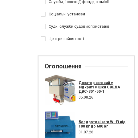
Служби, інспекції, фонди, комісії
Соціальні установи
Суди, служби судових приставів
Центри зайнятості
Оголошення
Дозатор ваговий у
відкриті мішки СВЕДА
ДВС-301-50-1
05.08.26
Бездротові ваги Wi-Fi від
100 кг до 600 кг
31.07.26