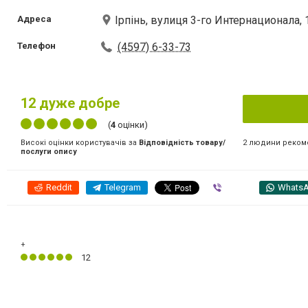
Адреса
Ірпінь, вулиця 3-го Интернационала,
Телефон
(4597) 6-33-73
12
дуже добре
(
4
оцінки)
2 людини реком
Високі оцінки користувачів за
Відповідність товару/
послуги опису
Reddit
Telegram
Viber
Whats
+
12