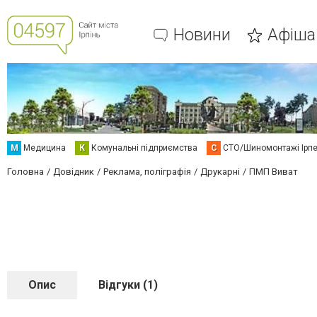
Новини
Афіша
М
Медицина
К
Комунальні підприємства
С
СТО/Шиномонтажі Ірп
Головна
Довідник
Реклама, поліграфія
Друкарні
ПМП Виват
Опис
Відгуки (1)