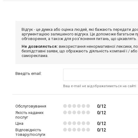
Відгук - це думка або оцінка людей, які бажають передати 
аргументацією залишеного відгука. Це допоможе багатьом пр
обговорення, а також для роз'яснення питань, що цікавлять.
Не дозволяється:
використання ненормативної лексики, по
безпідставні заяви, що ображають діяльність компанії і / або
самореклама.
Введіть email:
Ваш e-mail не відображатиметься на сайті
Обслуговування
0/12
Якість наданих
0/12
послуг
Ціна
0/12
Відповідність
0/12
товару/послуги