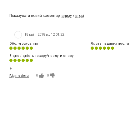
Показувати новий коментар:
внизу
/
вгорі
18 квіт. 2018 р., 12:01:22
Обслуговування
Якість наданих послуг
Відповідність товару/послуги опису
+
0
0
Відповісти