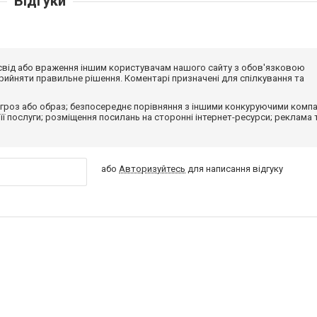
Відгуки
досвід або враження іншим користувачам нашого сайту з обов'язковою
ийняти правильне рішення. Коментарі призначені для спілкування та
гроз або образ; безпосереднє порівняння з іншими конкуруючими компа
 її послуги; розміщення посилань на сторонні інтернет-ресурси; реклама 
або
Авторизуйтесь
для написання відгуку