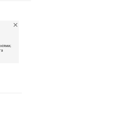
ніями;
та