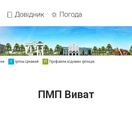
Довідник
Погода
еня
І
Ірпінь Цікавий
П
Профайли відомих ірпінців
ПМП Виват