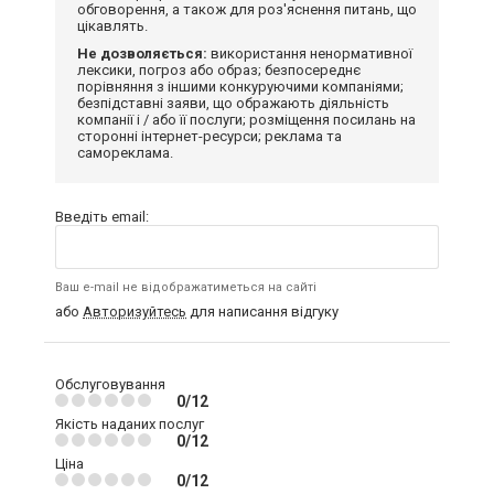
обговорення, а також для роз'яснення питань, що
цікавлять.
Не дозволяється:
використання ненормативної
лексики, погроз або образ; безпосереднє
порівняння з іншими конкуруючими компаніями;
безпідставні заяви, що ображають діяльність
компанії і / або її послуги; розміщення посилань на
сторонні інтернет-ресурси; реклама та
самореклама.
Введіть email:
Ваш e-mail не відображатиметься на сайті
або
Авторизуйтесь
для написання відгуку
Обслуговування
0/12
Якість наданих послуг
0/12
Ціна
0/12