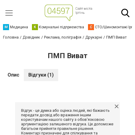
М
Медицина
К
Комунальні підприємства
С
СТО/Шиномонтажі Ірп
Головна
Довідник
Реклама, поліграфія
Друкарні
ПМП Виват
ПМП Виват
Опис
Відгуки (1)
Відгук - це думка або оцінка людей, які бажають
передати досвід або враження іншим
користувачам нашого сайту з обов'язковою
аргументацією залишеного відгука. Це допоможе
багатьом прийняти правильне рішення.
Коментарі призначені для спілкування та