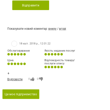
Відправити
Показувати новий коментар:
внизу
/
вгорі
18 квіт. 2018 р., 12:01:22
Обслуговування
Якість наданих послуг
Ціна
Відповідність товару/
послуги опису
+
0
0
Відповісти
Це моє підприємство