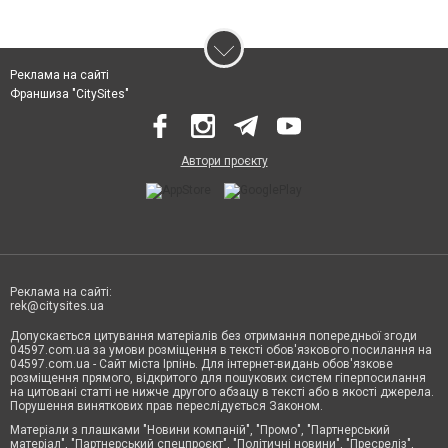
Реклама на сайті
Франшиза "CitySites"
Автори проєкту
Реклама на сайті:
rek@citysites.ua
Допускається цитування матеріалів без отримання попередньої згоди
04597.com.ua за умови розміщення в тексті обов'язкового посилання на
04597.com.ua - Сайт міста Ірпінь. Для інтернет-видань обов'язкове
розміщення прямого, відкритого для пошукових систем гіперпосилання
на цитовані статті не нижче другого абзацу в тексті або в якості джерела.
Порушення виняткових прав переслідується Законом.
Матеріали з плашками "Новини компаній", "Промо", "Партнерський
матеріал", "Партнерський спецпроєкт", "Політичні новини", "Пресреліз",