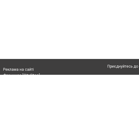
Приєднуйтесь до 
Реклама на сайті
Франшиза "CitySites"
Автори проєкту
Реклама на сайті:
Допускається цит
rek@citysites.ua
тексті обов'язков
розміщення прямо
абзацу в тексті 
Матеріали з плаш
"Політичні новини
Політика конфіде