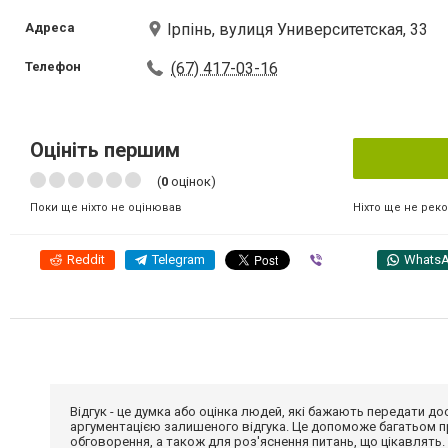
Адреса
Ірпінь, вулиця Университетская, 33
Телефон
(67) 417-03-16
Оцініть першим
(
0
оцінок)
Ніхто ще не рек
Поки ще ніхто не оцінював
Reddit
Telegram
Viber
Whats
Відгук - це думка або оцінка людей, які бажають передати 
аргументацією залишеного відгука. Це допоможе багатьом пр
обговорення, а також для роз'яснення питань, що цікавлять.