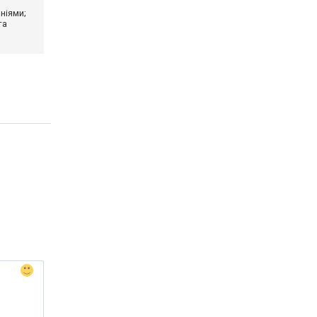
ніями;
та