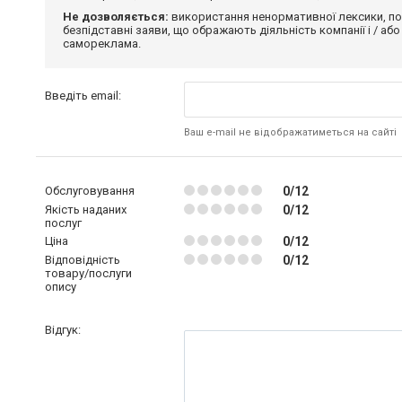
Не дозволяється:
використання ненормативної лексики, по
безпідставні заяви, що ображають діяльність компанії і / або
самореклама.
Введіть email:
Ваш e-mail не відображатиметься на сайті
Обслуговування
0/12
Якість наданих
0/12
послуг
Ціна
0/12
Відповідність
0/12
товару/послуги
опису
Відгук: