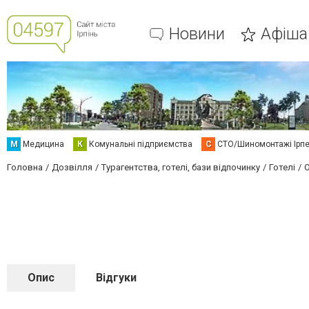
Новини
Афіша
М
Медицина
К
Комунальні підприємства
С
СТО/Шиномонтажі Ірп
Головна
Дозвілля
Турагентства, готелі, бази відпочинку
Готелі
О
Опис
Відгуки