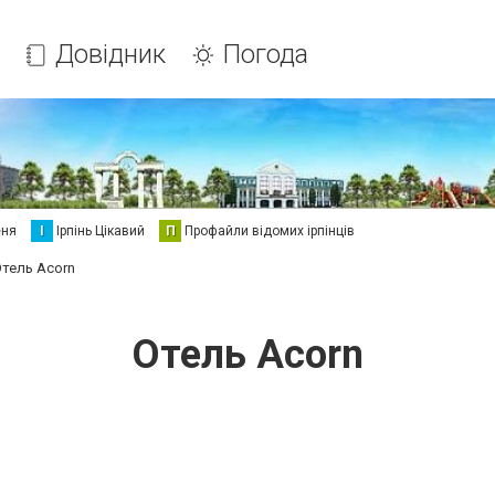
Довідник
Погода
еня
І
Ірпінь Цікавий
П
Профайли відомих ірпінців
тель Acorn
Отель Acorn