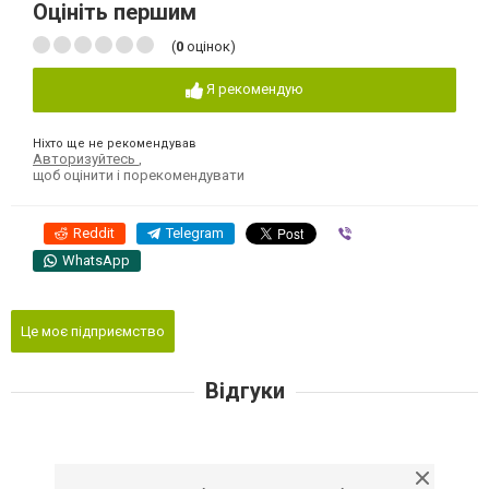
Оцініть першим
(
0
оцінок)
Я рекомендую
Ніхто ще не рекомендував
Авторизуйтесь
,
щоб оцінити і порекомендувати
Reddit
Telegram
Viber
WhatsApp
Це моє підприємство
Відгуки