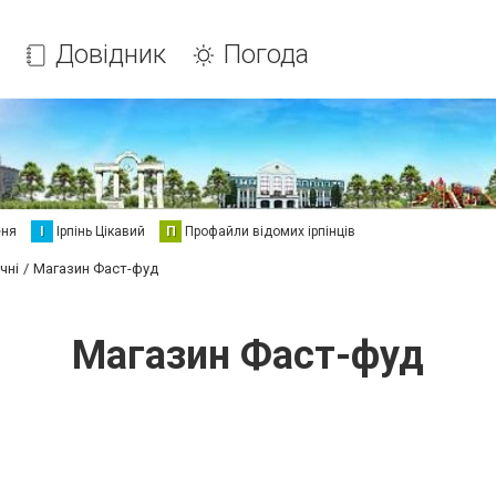
Довідник
Погода
еня
І
Ірпінь Цікавий
П
Профайли відомих ірпінців
чні
Магазин Фаст-фуд
Магазин Фаст-фуд