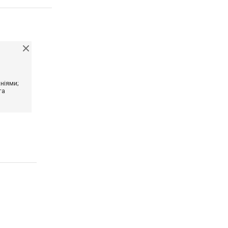
ніями;
та