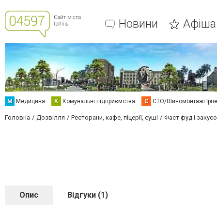
Новини
Афіша
М
Медицина
К
Комунальні підприємства
С
СТО/Шиномонтажі Ірп
Головна
Дозвілля
Ресторани, кафе, піцерії, суші
Фаст фуд і закусо
Опис
Відгуки (1)