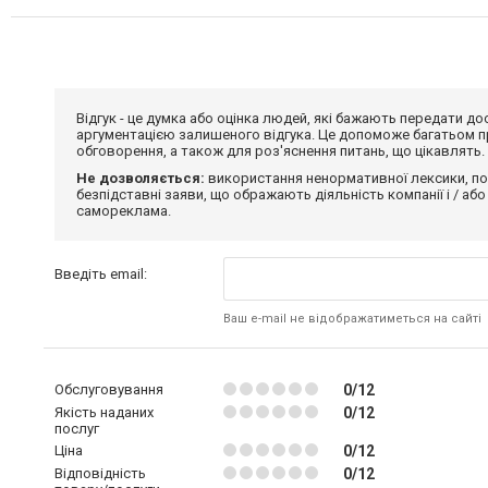
Відгук - це думка або оцінка людей, які бажають передати 
аргументацією залишеного відгука. Це допоможе багатьом пр
обговорення, а також для роз'яснення питань, що цікавлять.
Не дозволяється:
використання ненормативної лексики, по
безпідставні заяви, що ображають діяльність компанії і / або
самореклама.
Введіть email:
Ваш e-mail не відображатиметься на сайті
Обслуговування
0/12
Якість наданих
0/12
послуг
Ціна
0/12
Відповідність
0/12