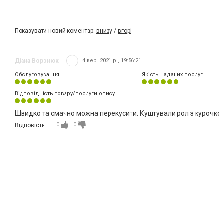
Показувати новий коментар:
внизу
/
вгорі
Діана Воронюк
4 вер. 2021 р., 19:56:21
Обслуговування
Якість наданих послуг
Відповідність товару/послуги опису
Швидко та смачно можна перекусити. Куштували рол з курочко
0
0
Відповісти