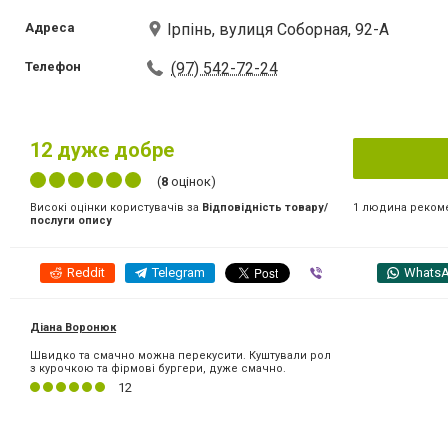
Адреса
Ірпінь, вулиця Соборная, 92-А
Телефон
(97) 542-72-24
12
дуже добре
(
8
оцінок)
1 людина реком
Високі оцінки користувачів за
Відповідність товару/
послуги опису
Reddit
Telegram
Viber
Whats
Діана Воронюк
Швидко та смачно можна перекусити. Куштували рол
з курочкою та фірмові бургери, дуже смачно.
12